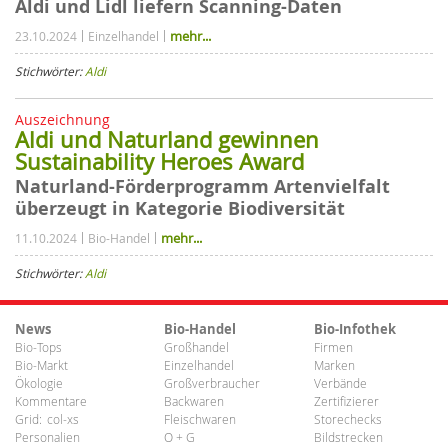
Aldi und Lidl liefern Scanning-Daten
mehr...
23.10.2024
Einzelhandel
Stichwörter:
Aldi
Auszeichnung
Aldi und Naturland gewinnen
Sustainability Heroes Award
Naturland-Förderprogramm Artenvielfalt
überzeugt in Kategorie Biodiversität
mehr...
11.10.2024
Bio-Handel
Stichwörter:
Aldi
News
Bio-Handel
Bio-Infothek
Bio-Tops
Großhandel
Firmen
Bio-Markt
Einzelhandel
Marken
Ökologie
Großverbraucher
Verbände
Kommentare
Backwaren
Zertifizierer
Grid:
col-xs
Fleischwaren
Storechecks
Personalien
O + G
Bildstrecken