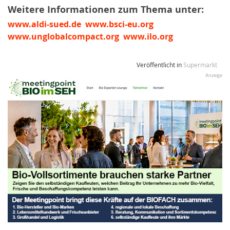
Weitere Informationen zum Thema unter:
www.aldi-sued.de
www.bsci-eu.org
www.unglobalcompact.org
www.ilo.org
Veröffentlicht in
Supermarkt
Anzeige