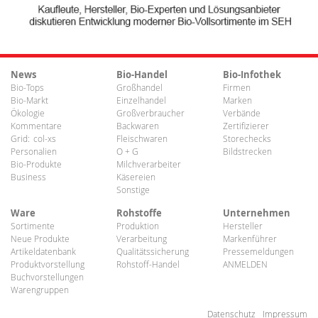
News
Bio-Handel
Bio-Infothek
Bio-Tops
Großhandel
Firmen
Bio-Markt
Einzelhandel
Marken
Ökologie
Großverbraucher
Verbände
Kommentare
Backwaren
Zertifizierer
Grid:
col-xs
Fleischwaren
Storechecks
Personalien
O + G
Bildstrecken
Bio-Produkte
Milchverarbeiter
Business
Käsereien
Sonstige
Ware
Rohstoffe
Unternehmen
Sortimente
Produktion
Hersteller
Neue Produkte
Verarbeitung
Markenführer
Artikeldatenbank
Qualitätssicherung
Pressemeldungen
Produktvorstellung
Rohstoff-Handel
ANMELDEN
Buchvorstellungen
Warengruppen
Datenschutz
Impressum