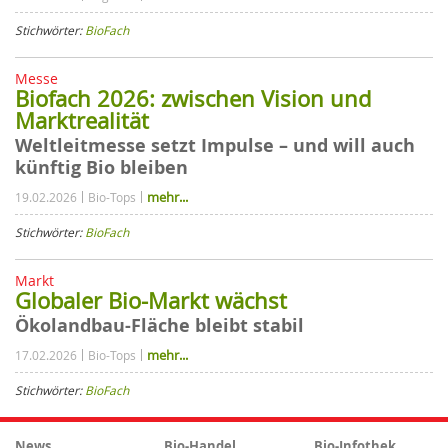
Stichwörter:
BioFach
Messe
Biofach 2026: zwischen Vision und
Marktrealität
Weltleitmesse setzt Impulse – und will auch
künftig Bio bleiben
mehr...
19.02.2026
Bio-Tops
Stichwörter:
BioFach
Markt
Globaler Bio-Markt wächst
Ökolandbau-Fläche bleibt stabil
mehr...
17.02.2026
Bio-Tops
Stichwörter:
BioFach
News
Bio-Handel
Bio-Infothek