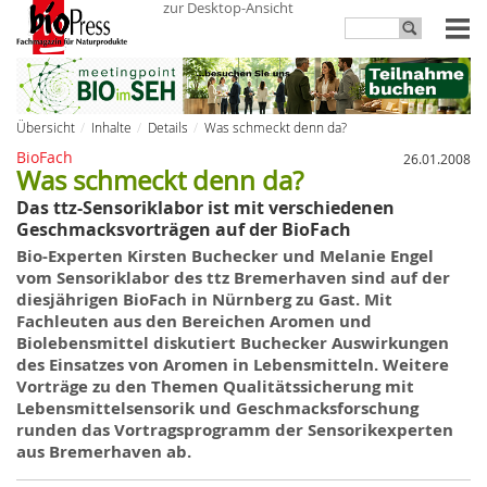
zur Desktop-Ansicht
Übersicht
Inhalte
Details
Was schmeckt denn da?
BioFach
26.01.2008
Was schmeckt denn da?
Das ttz-Sensoriklabor ist mit verschiedenen
Geschmacksvorträgen auf der BioFach
Bio-Experten Kirsten
Buchecker
und Melanie
Engel
vom
Sensoriklabor des ttz Bremerhaven
sind auf
der
diesjährigen BioFach
in
Nürnberg zu Gast. Mit
Fachleuten aus den Bereichen Aromen und
Biolebensmittel diskutiert Buchecker Auswirkungen
des
Einsatzes von
Aromen in Lebensmitteln
. Weitere
Vorträge zu
den
Themen Qualitätssicherung mit
Lebensmittelsensorik
und
Geschmacksforschung
runden das Vortragsprogramm der Sensorikexperten
aus Bremerhaven ab.