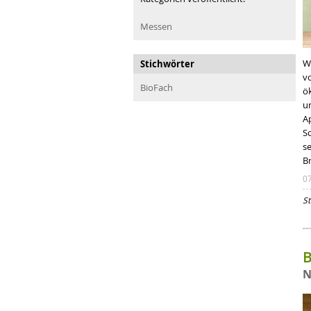
Messen
W
Stichwörter
vo
BioFach
ö
u
A
S
s
B
0
St
B
N