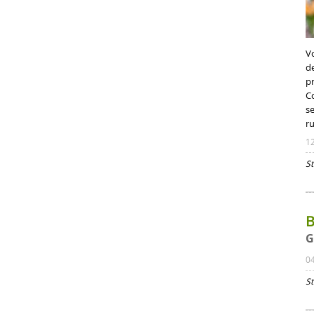
V
d
p
C
s
r
1
St
B
G
0
St