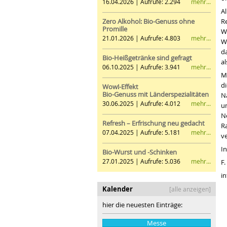
mehr...
16.04.2026 | Aufrufe: 2.294
A
Zero Alkohol: Bio-Genuss ohne
R
Promille
W
mehr...
21.01.2026 | Aufrufe: 4.803
W
d
Bio-Heißgetränke sind gefragt
al
mehr...
06.10.2025 | Aufrufe: 3.941
M
d
Wow!-Effekt
Bio-Genuss mit Länderspezialitäten
N
mehr...
30.06.2025 | Aufrufe: 4.012
u
N
Refresh – Erfrischung neu gedacht
R
mehr...
07.04.2025 | Aufrufe: 5.181
ve
In
Bio-Wurst und -Schinken
mehr...
27.01.2025 | Aufrufe: 5.036
F.
i
Kalender
[alle anzeigen]
hier die neuesten Einträge:
Messe