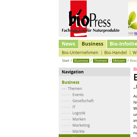
News
Business
Bio-Infoth
Bio-Unternehmen
Bio-Handel
W
Start
/
Business
/
Themen
/
Messen
/
Bras
B
Navigation
Business
„
Themen
Events
A
Gesellschaft
N
IT
W
Logistik
un
Marken
im
Marketing
Z
Märkte
n