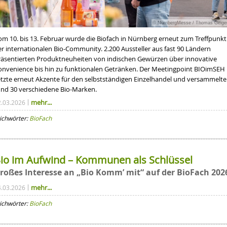
© NürnbergMesse / Thomas Geige
om 10. bis 13. Februar wurde die Biofach in Nürnberg erneut zum Treffpunkt
er internationalen Bio-Community. 2.200 Aussteller aus fast 90 Ländern
räsentierten Produktneuheiten von indischen Gewürzen über innovative
onvenience bis hin zu funktionalen Getränken. Der Meetingpoint BIOimSEH
etzte erneut Akzente für den selbstständigen Einzelhandel und versammelte
und 30 verschiedene Bio-Marken.
mehr...
2.03.2026
ichwörter:
BioFach
io im Aufwind – Kommunen als Schlüssel
roßes Interesse an „Bio Komm’ mit“ auf der BioFach 202
mehr...
4.03.2026
ichwörter:
BioFach