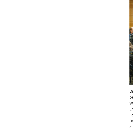
D
b
W
E
F
B
e