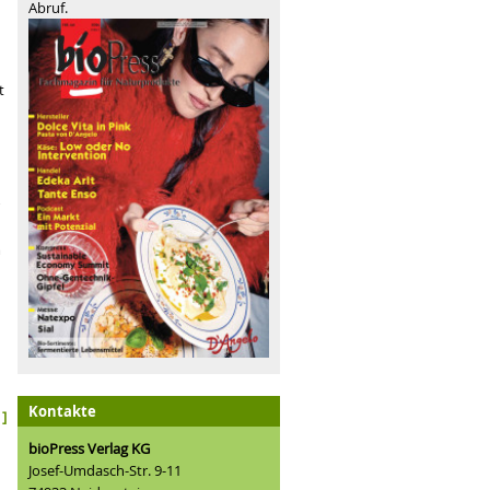
Abruf.
t
m
Kontakte
]
bioPress Verlag KG
Josef-Umdasch-Str. 9-11