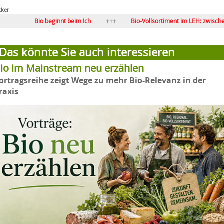
cker
io beginnt beim Ich
Bio-Vollsortiment im LEH: zwischen Anspruch un
Vision 50 Prozent Bio im LEH?
Wege für Bio-Vollsortimente in
Das könnte Sie auch interessieren
io im Mainstream neu erzählen
ortragsreihe zeigt Wege zu mehr Bio-Relevanz in der
raxis