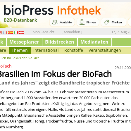
Mobil-Ansicht
[ Anmelden ]
Fr, 7. Aug 2
ek
Messeplaner
Bildstrecken
Mediadaten
are
Themen
International
Rohstoffe
Veranstaltungen
ilien im Fokus der BioFach
ioFach
29.11.200
Brasilien im Fokus der BioFach
Land des Jahres“ zeigt die Bandbreite tropischer Früchte
uf der BioFach 2005 vom 24. bis 27. Februar präsentieren im Messezentrum
ürnberg rund 1.900 Aussteller den erwarteten 30.000 Fachleuten das
eltangebot an Bio-Produkten. Kräftig legt das Angebotssegment Wein zu
d füllt erstmals eine eigene Halle. Als Land des Jahres steht diesmal Brasilie
 Mittelpunkt. Brasilianische Aussteller bringen Kaffee, Kakao, Sojabohnen,
ucker, Orangensaft, Honig, Trockenfrüchte, Nüsse und tropische Früchte mit
ach Nürnberg.