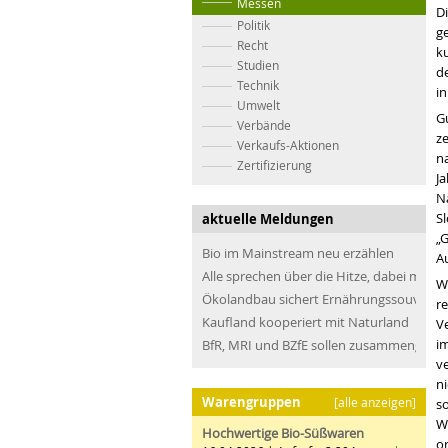
Messen
Di
Politik
g
Recht
k
Studien
d
Technik
i
Umwelt
G
Verbände
z
Verkaufs-Aktionen
na
Zertifizierung
Ja
N
S
aktuelle Meldungen
„G
Bio im Mainstream neu erzählen
A
Alle sprechen über die Hitze, dabei müss
W
Ökolandbau sichert Ernährungssouveräni
r
Kaufland kooperiert mit Naturland
V
i
BfR, MRI und BZfE sollen zusammengefü
ve
ni
Warengruppen
[alle anzeigen]
s
W
Hochwertige Bio-Süßwaren
or