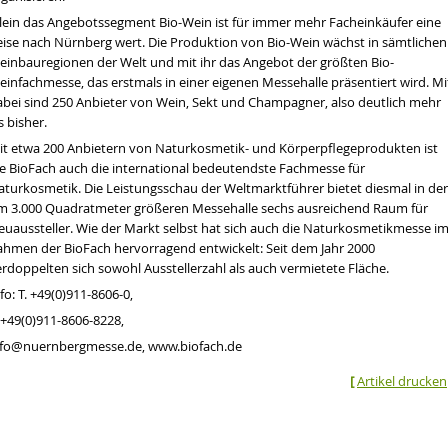
llein das Angebotssegment Bio-Wein ist für immer mehr Facheinkäufer eine
eise nach Nürnberg wert. Die Produktion von Bio-Wein wächst in sämtlichen
einbauregionen der Welt und mit ihr das Angebot der größten Bio-
einfachmesse, das erstmals in einer eigenen Messehalle präsentiert wird. Mi
abei sind 250 Anbieter von Wein, Sekt und Champagner, also deutlich mehr
s bisher.
it etwa 200 Anbietern von Naturkosmetik- und Körperpflegeprodukten ist
ie BioFach auch die international bedeutendste Fachmesse für
aturkosmetik. Die Leistungsschau der Weltmarktführer bietet diesmal in der
m 3.000 Quadratmeter größeren Messehalle sechs ausreichend Raum für
euaussteller. Wie der Markt selbst hat sich auch die Naturkosmetikmesse i
ahmen der BioFach hervorragend entwickelt: Seit dem Jahr 2000
rdoppelten sich sowohl Ausstellerzahl als auch vermietete Fläche.
fo: T. +49(0)911-8606-0,
 +49(0)911-8606-8228,
nfo@nuernbergmesse.de, www.biofach.de
[
Artikel drucken