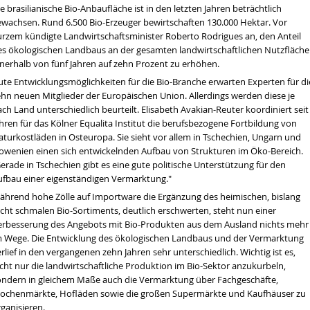
e brasilianische Bio-Anbaufläche ist in den letzten Jahren beträchtlich
ewachsen. Rund 6.500 Bio-Erzeuger bewirtschaften 130.000 Hektar. Vor
urzem kündigte Landwirtschaftsminister Roberto Rodrigues an, den Anteil
es ökologischen Landbaus an der gesamten landwirtschaftlichen Nutzfläche
nnerhalb von fünf Jahren auf zehn Prozent zu erhöhen.
ute Entwicklungsmöglichkeiten für die Bio-Branche erwarten Experten für di
ehn neuen Mitglieder der Europäischen Union. Allerdings werden diese je
ch Land unterschiedlich beurteilt. Elisabeth Avakian-Reuter koordiniert seit
hren für das Kölner Equalita Institut die berufsbezogene Fortbildung von
aturkostläden in Osteuropa. Sie sieht vor allem in Tschechien, Ungarn und
lowenien einen sich entwickelnden Aufbau von Strukturen im Öko-Bereich.
erade in Tschechien gibt es eine gute politische Unterstützung für den
ufbau einer eigenständigen Vermarktung."
en wir über die Dürre sprechen
ährend hohe Zölle auf Importware die Ergänzung des heimischen, bislang
tät
echt schmalen Bio-Sortiments, deutlich erschwerten, steht nun einer
erbesserung des Angebots mit Bio-Produkten aus dem Ausland nichts mehr
m Wege. Die Entwicklung des ökologischen Landbaus und der Vermarktung
hrt werden
rlief in den vergangenen zehn Jahren sehr unterschiedlich. Wichtig ist es,
cht nur die landwirtschaftliche Produktion im Bio-Sektor anzukurbeln,
ondern in gleichem Maße auch die Vermarktung über Fachgeschäfte,
ochenmärkte, Hofläden sowie die großen Supermärkte und Kaufhäuser zu
ganisieren.