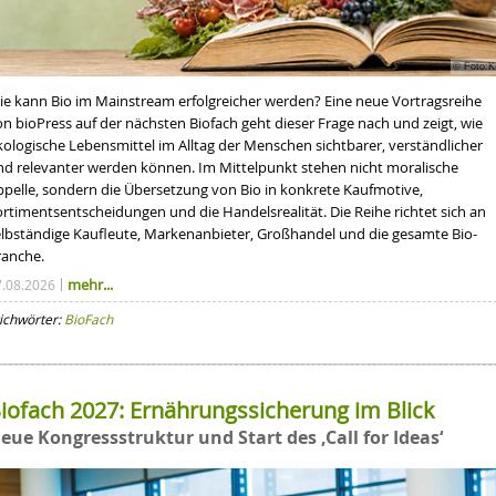
© Foto:K
ie kann Bio im Mainstream erfolgreicher werden? Eine neue Vortragsreihe
n bioPress auf der nächsten Biofach geht dieser Frage nach und zeigt, wie
kologische Lebensmittel im Alltag der Menschen sichtbarer, verständlicher
nd relevanter werden können. Im Mittelpunkt stehen nicht moralische
ppelle, sondern die Übersetzung von Bio in konkrete Kaufmotive,
ortimentsentscheidungen und die Handelsrealität. Die Reihe richtet sich an
elbständige Kaufleute, Markenanbieter, Großhandel und die gesamte Bio-
ranche.
mehr...
7.08.2026
ichwörter:
BioFach
iofach 2027: Ernährungssicherung im Blick
eue Kongressstruktur und Start des ‚Call for Ideas‘