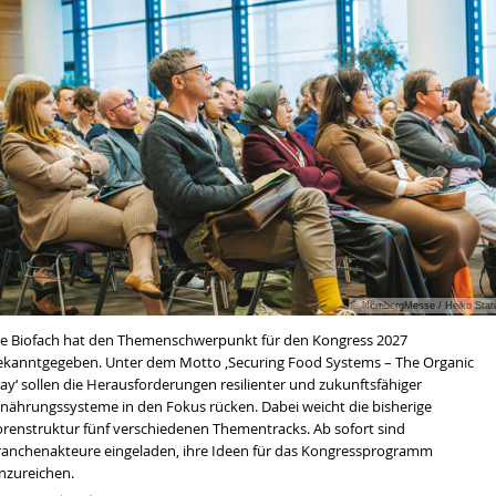
© NürnbergMesse / Heiko Stah
ie Biofach hat den Themenschwerpunkt für den Kongress 2027
ekanntgegeben. Unter dem Motto ‚Securing Food Systems – The Organic
ay‘ sollen die Herausforderungen resilienter und zukunftsfähiger
rnährungssysteme in den Fokus rücken. Dabei weicht die bisherige
orenstruktur fünf verschiedenen Thementracks. Ab sofort sind
ranchenakteure eingeladen, ihre Ideen für das Kongressprogramm
inzureichen.