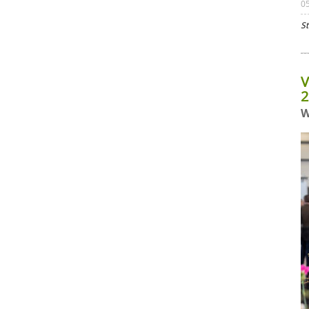
0
St
V
2
W