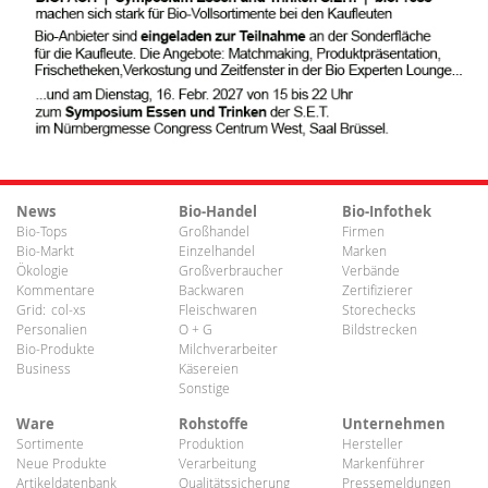
News
Bio-Handel
Bio-Infothek
Bio-Tops
Großhandel
Firmen
Bio-Markt
Einzelhandel
Marken
Ökologie
Großverbraucher
Verbände
Kommentare
Backwaren
Zertifizierer
Grid:
col-xs
Fleischwaren
Storechecks
Personalien
O + G
Bildstrecken
Bio-Produkte
Milchverarbeiter
Business
Käsereien
Sonstige
Ware
Rohstoffe
Unternehmen
Sortimente
Produktion
Hersteller
Neue Produkte
Verarbeitung
Markenführer
Artikeldatenbank
Qualitätssicherung
Pressemeldungen