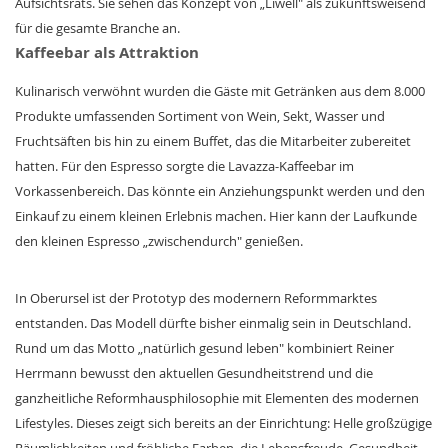
Aufsichtsrats. Sie sehen das Konzept von „Liwell" als zukunftsweisend
für die gesamte Branche an.
Kaffeebar als Attraktion
Kulinarisch verwöhnt wurden die Gäste mit Getränken aus dem 8.000
Produkte umfassenden Sortiment von Wein, Sekt, Wasser und
Fruchtsäften bis hin zu einem Buffet, das die Mitarbeiter zubereitet
hatten. Für den Espresso sorgte die Lavazza-Kaffeebar im
Vorkassenbereich. Das könnte ein Anziehungspunkt werden und den
Einkauf zu einem kleinen Erlebnis machen. Hier kann der Laufkunde
den kleinen Espresso „zwischendurch" genießen.
In Oberursel ist der Prototyp des modernern Reformmarktes
entstanden. Das Modell dürfte bisher einmalig sein in Deutschland.
Rund um das Motto „natürlich gesund leben" kombiniert Reiner
Herrmann bewusst den aktuellen Gesundheitstrend und die
ganzheitliche Reformhausphilosophie mit Elementen des modernen
Lifestyles. Dieses zeigt sich bereits an der Einrichtung: Helle großzügige
Räumlichkeiten und fröhliche Farben, die Lebensfreude, Gesundheit