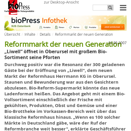
zur Desktop-Ansicht
Übersicht
Inhalte
Details
Reformmarkt der neuen Generation
Reformmarkt der neuen Generation
01.05.2007
„Liwell“ öffnet in Oberursel mit großem Bio-
Sortiment seine Pforten
Durchweg positiv war die Resonanz der 300 geladenen
Gäste bei der Eröffnung von „Liwell", dem neuen
Markt der Reformhaus Herrmann KG in Oberursel.
Staunen und Bewunderung war aus den Gesichtern
abzulesen. Bio-Reform-Supermarkt könnte das neue
Ladenformat heißen. Das Angebot geht mit einem Bio-
Vollsortiment einschließlich der Frische mit
gekühlten, Produkten, Obst und Gemüse und einer
Bio-Brottheke im Vorkassen-Bereich weit über das
klassische Reformhaus hinaus. „Wenn es 100 solcher
Märkte in Deutschland gäbe, wäre der Ruf der
Reformbranche weit besser", erklärte Geschäftsführer