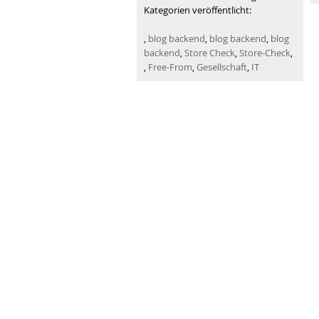
Bio in den USA: Integrität bewahren
Biofach 2026: zwi
Kategorien veröffentlicht:
,
blog backend
,
blog backend
,
blog
backend
,
Store Check
,
Store-Check
,
,
Free-From
,
Gesellschaft
,
IT