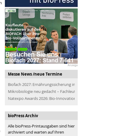
n
Anzeige
Messe News /neue Termine
Biofach 2027: Ernährungssicherung im Blick
Mikrobiologie neu gedacht – Fachleute der Branche treffen
Natexpo Awards 2026: Bio-Innovationen für alle
bioPress Archiv
Alle bioPress-Printausgaben sind hier
e
archiviert und warten auf Ihren