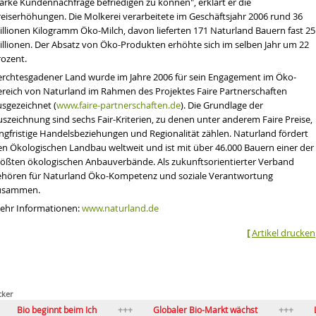
tarke Kundennachfrage befriedigen zu können", erklärt er die
reiserhöhungen. Die Molkerei verarbeitete im Geschäftsjahr 2006 rund 36
illionen Kilogramm Öko-Milch, davon lieferten 171 Naturland Bauern fast 25
illionen. Der Absatz von Öko-Produkten erhöhte sich im selben Jahr um 22
rozent.
erchtesgadener Land wurde im Jahre 2006 für sein Engagement im Öko-
ereich von Naturland im Rahmen des Projektes Faire Partnerschaften
usgezeichnet (
www.faire-partnerschaften.de
). Die Grundlage der
szeichnung sind sechs Fair-Kriterien, zu denen unter anderem Faire Preise,
angfristige Handelsbeziehungen und Regionalität zählen. Naturland fördert
en Ökologischen Landbau weltweit und ist mit über 46.000 Bauern einer der
rößten ökologischen Anbauverbände. Als zukunftsorientierter Verband
ehören für Naturland Öko-Kompetenz und soziale Verantwortung
usammen.
ehr Informationen:
www.naturland.de
[
Artikel drucken
cker
o beginnt beim Ich
Globaler Bio-Markt wächst
Laborfl