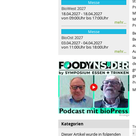
s
Messe
P
BioWest 2027
M
18.04.2027 - 18.04.2027
von 09:00Uhr bis 17:00Uhr
M
mehr...
P
Messe
B
BioOst
2027
B
03.04.2027 - 04.04.2027
a
von 11:00Uhr bis 18:00Uhr
Au
mehr...
l
d
g
g
z
M
Anzeige
Kategorien
Ti
Flagge zeigen: BIOFACH-Sonderfläche Meetingpoint BIOimSEH
Bi
Dieser Artikel wurde in folgenden