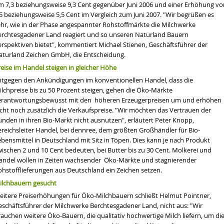
m 7,3 beziehungsweise 9,3 Cent gegenüber Juni 2006 und einer Erhöhung vo
,5 beziehungsweise 5,5 Cent im Vergleich zum Juni 2007. "Wir begrüßen es
ehr, wie in der Phase angespannter Rohstoffmärkte die Milchwerke
erchtesgadener Land reagiert und so unseren Naturland Bauern
erspektiven bietet", kommentiert Michael Stienen, Geschäftsführer der
aturland Zeichen GmbH, die Entscheidung.
eise im Handel steigen in gleicher Höhe
ntgegen den Ankündigungen im konventionellen
Handel
, dass die
ilchpreise bis zu 50 Prozent steigen, gehen die Öko-Märkte
erantwortungsbewusst mit den höheren Erzeugerpreisen um und erhöhen
icht noch zusätzlich die Verkaufspreise. "Wir möchten das Vertrauen der
unden in ihren Bio-Markt nicht ausnutzen", erläutert Peter Knopp,
ereichsleiter Handel, bei dennree, dem größten Großhändler für Bio-
bensmittel in Deutschland mit Sitz in Töpen. Dies kann je nach Produkt
wischen 2 und 10 Cent bedeuten, bei Butter bis zu 30 Cent. Molkerei und
andel wollen in Zeiten wachsender Öko-Märkte und stagnierender
ohstofflieferungen aus Deutschland ein Zeichen setzen.
ilchbauern gesucht
eitere Preiserhöhungen für Öko-Milchbauern schließt Helmut Pointner,
eschäftsführer der Milchwerke Berchtesgadener Land, nicht aus: "Wir
auchen weitere Öko-Bauern, die qualitativ hochwertige Milch liefern, um di