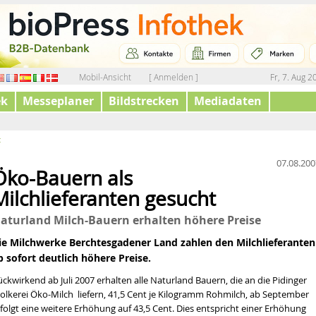
Mobil-Ansicht
[ Anmelden ]
Fr, 7. Aug 2
ek
Messeplaner
Bildstrecken
Mediadaten
t
07.08.200
Öko-Bauern als
Milchlieferanten gesucht
en wir über die Dürre sprechen
aturland Milch-Bauern erhalten höhere Preise
tät
ie Milchwerke Berchtesgadener Land zahlen den Milchlieferanten
hrt werden
b sofort deutlich höhere Preise.
ckwirkend ab Juli 2007 erhalten alle Naturland Bauern, die an die Pidinger
olkerei Öko-
Milch
liefern, 41,5 Cent je Kilogramm Rohmilch, ab September
folgt eine weitere Erhöhung auf 43,5 Cent. Dies entspricht einer Erhöhung