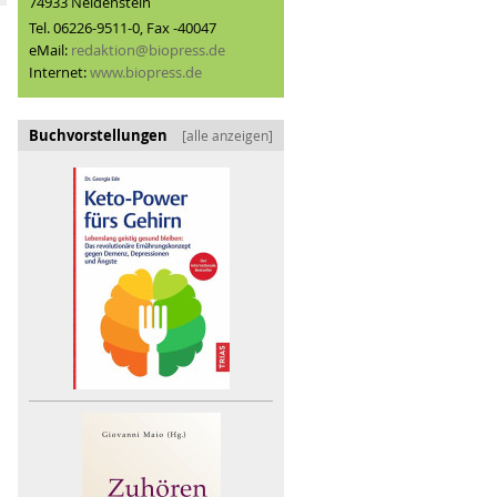
74933 Neidenstein
Bio-Vollsortiment im LEH: zwischen Anspruch und Realität
Tel. 06226-9511-0, Fax -40047
eMail:
redaktion@biopress.de
Internet:
www.biopress.de
Buchvorstellungen
[alle anzeigen]