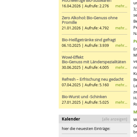
Hochwertige Bio-Süßwaren
u
mehr...
16.04.2026 | Aufrufe: 2.276
3
s
Zero Alkohol: Bio-Genuss ohne
B
Promille
P
mehr...
21.01.2026 | Aufrufe: 4.792
N
Bio-Heißgetränke sind gefragt
Pr
mehr...
06.10.2025 | Aufrufe: 3.939
E
M
Wow!-Effekt
v
Bio-Genuss mit Länderspezialitäten
n
mehr...
30.06.2025 | Aufrufe: 4.005
K
Refresh – Erfrischung neu gedacht
B
mehr...
07.04.2025 | Aufrufe: 5.160
Le
z
Bio-Wurst und -Schinken
H
mehr...
27.01.2025 | Aufrufe: 5.025
R
M
Kalender
[alle anzeigen]
W
G
hier die neuesten Einträge:
br