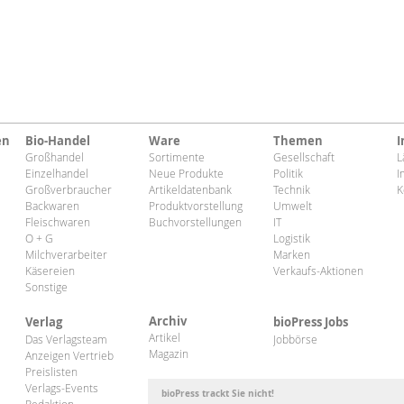
en
Bio-Handel
Ware
Themen
I
Großhandel
Sortimente
Gesellschaft
L
Einzelhandel
Neue Produkte
Politik
I
Großverbraucher
Artikeldatenbank
Technik
K
Backwaren
Produktvorstellung
Umwelt
Fleischwaren
Buchvorstellungen
IT
O + G
Logistik
Milchverarbeiter
Marken
Käsereien
Verkaufs-Aktionen
Sonstige
Archiv
Verlag
bioPress Jobs
Artikel
Das Verlagsteam
Jobbörse
Magazin
Anzeigen Vertrieb
Preislisten
Verlags-Events
bioPress trackt Sie nicht!