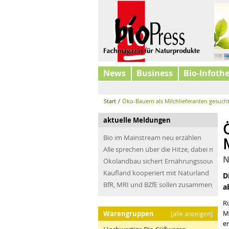
News
Business
Bio-Infoth
Start
/
Öko-Bauern als Milchlieferanten gesuch
aktuelle Meldungen
Bio im Mainstream neu erzählen
Alle sprechen über die Hitze, dabei müss
N
Ökolandbau sichert Ernährungssouveräni
Kaufland kooperiert mit Naturland
D
BfR, MRI und BZfE sollen zusammengefü
a
Rü
M
Warengruppen
[alle anzeigen]
er