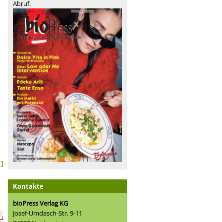
Abruf.
]
Kontakte
bioPress Verlag KG
Josef-Umdasch-Str. 9-11
eisch & Co.: grüne Lösungen?
Bio in den USA: Integrität bewahren