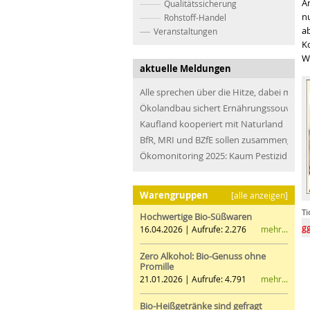
An
Qualitätssicherung
n
Rohstoff-Handel
ab
Veranstaltungen
K
W
aktuelle Meldungen
Alle sprechen über die Hitze, dabei müss
Ökolandbau sichert Ernährungssouveräni
Kaufland kooperiert mit Naturland
BfR, MRI und BZfE sollen zusammengefü
Ökomonitoring 2025: Kaum Pestizidrücks
Warengruppen
[alle anzeigen]
Ti
Hochwertige Bio-Süßwaren
Flagge zeig
mehr...
16.04.2026 | Aufrufe: 2.276
Bio im
Zero Alkohol: Bio-Genuss ohne
Promille
mehr...
21.01.2026 | Aufrufe: 4.791
Bio-Heißgetränke sind gefragt