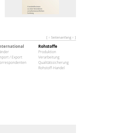
[ ↑ Seitenanfang ↑ ]
nternational
Rohstoffe
änder
Produktion
mport / Export
Verarbeitung
orrespondenten
Qualitätssicherung
Rohstoff-Handel