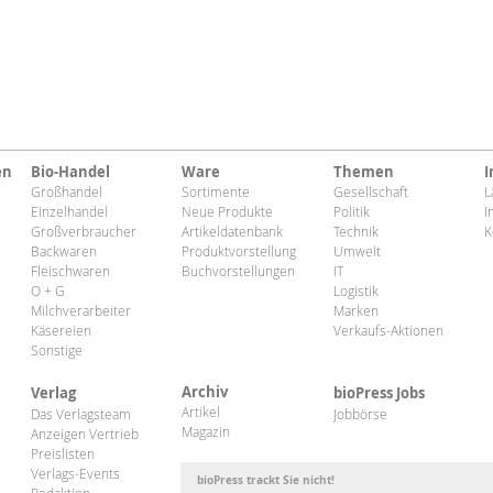
en
Bio-Handel
Ware
Themen
I
Großhandel
Sortimente
Gesellschaft
L
Einzelhandel
Neue Produkte
Politik
I
Großverbraucher
Artikeldatenbank
Technik
K
Backwaren
Produktvorstellung
Umwelt
Fleischwaren
Buchvorstellungen
IT
O + G
Logistik
Milchverarbeiter
Marken
Käsereien
Verkaufs-Aktionen
Sonstige
Archiv
Verlag
bioPress Jobs
Artikel
Das Verlagsteam
Jobbörse
Magazin
Anzeigen Vertrieb
Preislisten
Verlags-Events
bioPress trackt Sie nicht!