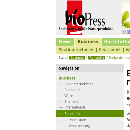
News
Business
Bio-Infoth
Bio-Unternehmen
Bio-Handel
W
Start
/
Business
/
Rohstoffe
/
Brotpreis hoch
Navigation
Business
Bio-Unternehmen
Bio-Handel
D
Ware
R
Themen
s
International
Rohstoffe
W
R
Produktion
d
Verarbeitung