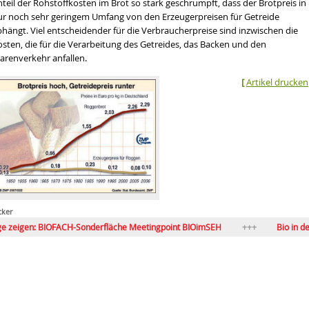
teil der Rohstoffkosten im Brot so stark geschrumpft, dass der Brotpreis in
ur noch sehr geringem Umfang von den Erzeugerpreisen für Getreide
hängt. Viel entscheidender für die Verbraucherpreise sind inzwischen die
osten, die für die Verarbeitung des Getreides, das Backen und den
arenverkehr anfallen.
[
Artikel drucken
en wir über die Dürre sprechen
tät
hrt werden
tände in Bio-Lebensmitteln
cker
en: BIOFACH-Sonderfläche Meetingpoint BIOimSEH
Bio in den USA:
 Mainstream – und nun?
Globaler Bio-Markt wächst
L