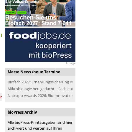
]
Anzeige
Messe News /neue Termine
Biofach 2027: Ernährungssicherung im Blick
Mikrobiologie neu gedacht – Fachleute der Branche treffen
Natexpo Awards 2026: Bio-Innovationen für alle
 Integrität bewahren
Biofach 2026: zwischen Vision und Marktrealit
aborfleisch & Co.: grüne Lösungen?
Bio beginnt beim Ich
bioPress Archiv
Alle bioPress-Printausgaben sind hier
archiviert und warten auf Ihren