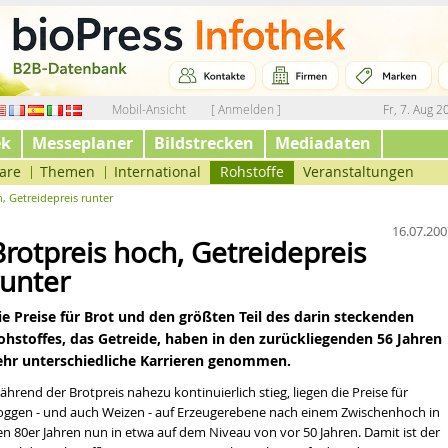
Mobil-Ansicht
[ Anmelden ]
Fr, 7. Aug 2
ek
Messeplaner
Bildstrecken
Mediadaten
are
Themen
International
Rohstoffe
Veranstaltungen
, Getreidepreis runter
16.07.200
Brotpreis hoch, Getreidepreis
runter
ie Preise für Brot und den größten Teil des darin steckenden
ohstoffes, das Getreide, haben in den zurückliegenden 56 Jahren
ehr unterschiedliche Karrieren genommen.
ährend der
Brot
preis nahezu kontinuierlich stieg, liegen die Preise für
oggen - und auch Weizen - auf Erzeugerebene nach einem Zwischenhoch in
en 80er Jahren nun in etwa auf dem Niveau von vor 50 Jahren. Damit ist der