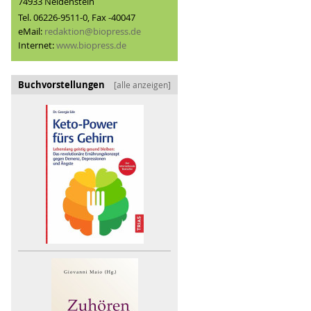
74933 Neidenstein
Tel. 06226-9511-0, Fax -40047
eMail:
redaktion@biopress.de
Internet:
www.biopress.de
Buchvorstellungen
[alle anzeigen]