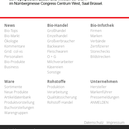
News
Bio-Handel
Bio-Infothek
Bio-Tops
Großhandel
Firmen
Bio-Markt
Einzelhandel
Marken
Ökologie
Großverbraucher
Verbände
Kommentare
Backwaren
Zertifizierer
Grid:
col-xs
Fleischwaren
Storechecks
Personalien
O + G
Bildstrecken
Bio-Produkte
Milchverarbeiter
Business
Käsereien
Sonstige
Ware
Rohstoffe
Unternehmen
Sortimente
Produktion
Hersteller
Neue Produkte
Verarbeitung
Markenführer
Artikeldatenbank
Qualitätssicherung
Pressemeldungen
Produktvorstellung
Rohstoff-Handel
ANMELDEN
Buchvorstellungen
Warengruppen
Datenschutz
Impressum