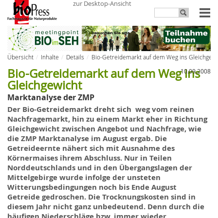
zur Desktop-Ansicht
Übersicht
Inhalte
Details
Bio-Getreidemarkt auf dem Weg ins Gleichgewi
Bio-Getreidemarkt auf dem Weg ins
10.09.2008
Gleichgewicht
Marktanalyse der ZMP
Der Bio-
Getreidemarkt
dreht sich weg vom reinen
Nachfragemarkt
, hin
zu
einem Markt eher
in
Richtung
Gleichgewicht zwischen Angebot und Nachfrage, wie
die ZMP Marktanalyse im August ergab. Die
Getreideernte nähert sich mit Ausnahme des
Körnermaises ihrem Abschluss. Nur in Teilen
Norddeutschlands und in den Übergangslagen der
Mittelgebirge wurde infolge der unsteten
Witterungsbedingungen noch bis Ende August
Getreide gedroschen. Die Trocknungskosten sind in
diesem Jahr nicht ganz unbedeutend. Denn durch die
häufigen Niederschläge bzw. immer wieder