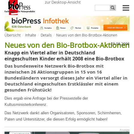
zur Desktop-Ansicht
Übersicht
Inhalte
Details
Neues von den Bio-Brotbox-Aktionen
Neues von den Bio-Brotbox-Aktionen
25.08.2008
Knapp ein Viertel aller in Deutschland
eingeschulten Kinder erhält 2008 eine Bio-Brotbox
Das bundesweite Netzwerk
Bio-Brotbox
mit
inzwischen 26 Aktionsgruppen in 15 von 16
Bundesländern versorgt dieses Jahr ein Viertel aller
in
Deutschland eingeschulten
Erstklässler
mit einem
gesunden
Frühstück
!
Dies ergab eine Anfrage bei der Pressestelle der
Kultusministerkonferenz.
Das Netzwerk dankt allen Organisatoren, Sponsoren, Schirmherren,
Paten und Unterstützer, die diesen Erfolg ermöglicht haben!
Anzeige