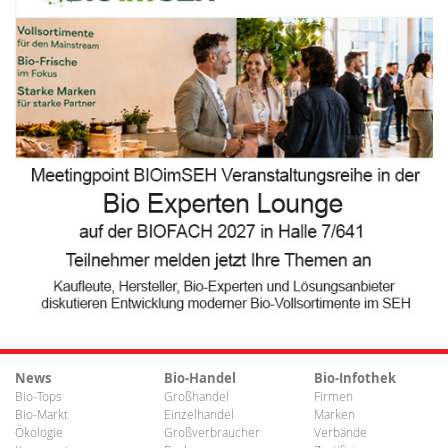
News
Bio-Handel
Bio-Infothek
Bio-Tops
Großhandel
Firmen
Bio-Markt
Einzelhandel
Marken
Ökologie
Großverbraucher
Verbände