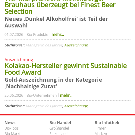
Brauhaus überzeugt bei Finest Beer
Selection
Neues ‚Dunkel Alkoholfrei‘ ist Teil der
Auswahl
mehr...
01.07.2026
Bio-Produkte
Stichwörter:
Managerin des Jahres
,
Auszeichnung
Auszeichnung
Kolakao-Hersteller gewinnt Sustainable
Food Award
Gold-Auszeichnung in der Kategorie
‚Nachhaltige Zutat‘
mehr...
25.06.2026
Bio-Unternehmen
Stichwörter:
Managerin des Jahres
,
Auszeichnung
News
Bio-Handel
Bio-Infothek
Bio-Tops
Großhandel
Firmen
Bio-Markt
Einzelhandel
Marken