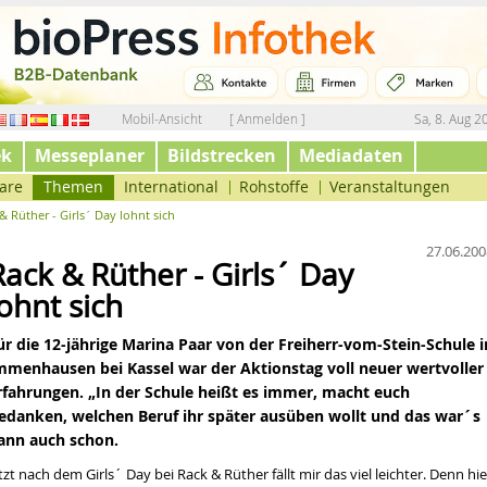
Mobil-Ansicht
[ Anmelden ]
Sa, 8. Aug 2
ek
Messeplaner
Bildstrecken
Mediadaten
are
Themen
International
Rohstoffe
Veranstaltungen
& Rüther - Girls´ Day lohnt sich
27.06.200
Rack & Rüther - Girls´ Day
lohnt sich
ür die 12-jährige Marina Paar von der Freiherr-vom-Stein-Schule i
mmenhausen bei Kassel war der Aktionstag voll neuer wertvoller
rfahrungen. „In der Schule heißt es immer, macht euch
edanken, welchen Beruf ihr später ausüben wollt und das war´s
ann auch schon.
etzt nach dem Girls´ Day bei
Rack & Rüther
fällt mir das viel leichter. Denn hie