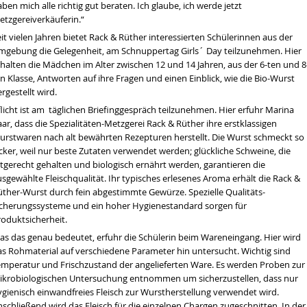
ben mich alle richtig gut
beraten
. Ich glaube, ich werde jetzt
etzgereiverkäuferin.“
it vielen Jahren bietet Rack & Rüther interessierten Schülerinnen aus der
mgebung die Gelegenheit, am Schnuppertag Girls´ Day teilzunehmen. Hier
rhalten die Mädchen im Alter zwischen 12 und 14 Jahren, aus der 6-ten und 8
n Klasse, Antworten auf ihre Fragen und einen Einblick, wie die Bio-
Wurst
rgestellt wird.
licht ist am täglichen Briefinggespräch teilzunehmen. Hier erfuhr Marina
ar, dass die Spezialitäten-Metzgerei Rack & Rüther ihre erstklassigen
urstwaren nach alt bewährten Rezepturen herstellt. Die Wurst schmeckt so
cker, weil nur beste Zutaten verwendet werden; glückliche Schweine, die
rtgerecht gehalten und biologisch ernährt werden, garantieren die
sgewählte Fleischqualität. Ihr typisches erlesenes Aroma erhält die Rack &
en wir über die Dürre sprechen
üther-Wurst durch fein abgestimmte Gewürze. Spezielle Qualitäts-
tät
icherungssysteme und ein hoher Hygienestandard sorgen für
roduktsicherheit.
hrt werden
as das genau bedeutet, erfuhr die Schülerin beim Wareneingang. Hier wird
as Rohmaterial auf verschiedene Parameter hin untersucht. Wichtig sind
emperatur und Frischzustand der angelieferten Ware. Es werden Proben zur
ikrobiologischen Untersuchung entnommen um sicherzustellen, dass nur
ygienisch einwandfreies Fleisch zur Wurstherstellung verwendet wird.
schließend wird das Fleisch für die einzelnen Chargen zugeschnitten. In der