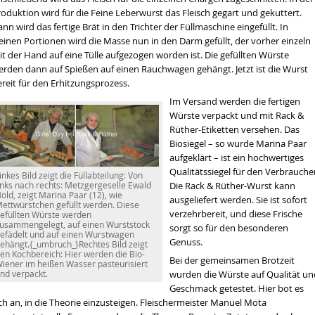
oduktion wird für die Feine Leberwurst das Fleisch gegart und gekuttert.
nn wird das fertige Brät in den Trichter der Füllmaschine eingefüllt. In
einen Portionen wird die Masse nun in den Darm gefüllt, der vorher einzeln
t der Hand auf eine Tülle aufgezogen worden ist. Die gefüllten Würste
erden dann auf Spießen auf einen Rauchwagen gehängt. Jetzt ist die Wurst
reit für den Erhitzungsprozess.
Im Versand werden die fertigen
Würste verpackt und mit Rack &
Rüther-Etiketten versehen. Das
Biosiegel – so wurde Marina Paar
aufgeklärt – ist ein hochwertiges
Qualitätssiegel für den Verbrauche
inkes Bild zeigt die Füllabteilung: Von
Die Rack & Rüther-Wurst kann
inks nach rechts: Metzgergeselle Ewald
old, zeigt Marina Paar (12), wie
ausgeliefert werden. Sie ist sofort
ettwürstchen gefüllt werden. Diese
verzehrbereit, und diese Frische
efüllten Würste werden
usammengelegt, auf einen Wurststock
sorgt so für den besonderen
efädelt und auf einen Wurstwagen
Genuss.
ehängt.{_umbruch_}Rechtes Bild zeigt
en Kochbereich: Hier werden die Bio-
Bei der gemeinsamen Brotzeit
iener im heißen Wasser pasteurisiert
wurden die Würste auf Qualität un
nd verpackt.
Geschmack getestet. Hier bot es
ch an, in die Theorie einzusteigen. Fleischermeister Manuel Mota