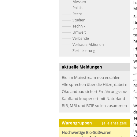
Messen
ha
Politik
M
Recht
Se
Studien
U
Technik
e
Umwelt
te
Verbände
he
Verkaufs-Aktionen
Pf
Zertifizierung
Pa
W
aktuelle Meldungen
le
a
Bio im Mainstream neu erzählen
au
Alle sprechen über die Hitze, dabei müss
R
Ökolandbau sichert Ernährungssouveräni
S
P
Kaufland kooperiert mit Naturland
BfR, MRI und BZfE sollen zusammengefü
W
d
T
Warengruppen
[alle anzeigen]
m
h
Hochwertige Bio-Süßwaren
An