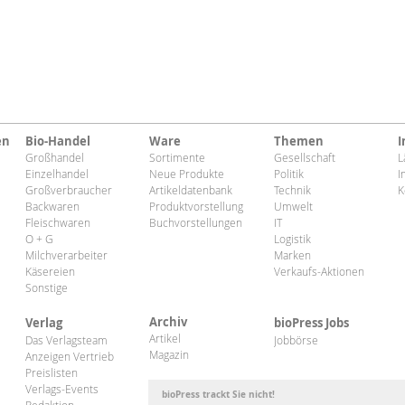
en
Bio-Handel
Ware
Themen
I
Großhandel
Sortimente
Gesellschaft
L
Einzelhandel
Neue Produkte
Politik
I
Großverbraucher
Artikeldatenbank
Technik
K
Backwaren
Produktvorstellung
Umwelt
Fleischwaren
Buchvorstellungen
IT
O + G
Logistik
Milchverarbeiter
Marken
Käsereien
Verkaufs-Aktionen
Sonstige
Archiv
Verlag
bioPress Jobs
Artikel
Das Verlagsteam
Jobbörse
Magazin
Anzeigen Vertrieb
Preislisten
Verlags-Events
bioPress trackt Sie nicht!