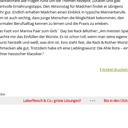
eantwortete alle Fragen rund um die Themen Rezepte, Zutaten und gab
ertvolle Ernährungstipps. Den Aktionstag für Mädchen findet er übrigens
ehr gut. Endlich erhalten Mädchen einen Einblick in typische Männerberufe.
hm ist auch wichtig, dass junge Menschen die Möglichkeit bekommen, den
ormalen Berufsalltag kennen zu lernen und die Praxis zu erleben.
as Fazit von Marina Paar zum Girls´ Day bei Rack &Rüther: „Am meisten Spa
chte mir das Einfüllen der Würste. Es ist schon toll, wenn man seine eigene
rst herstellt und weiß, was drin ist. Eins steht fest, die Rack & Rüther-Würs
hmecken alle gut. Trotzdem habe ich eine Lieblingswurst: Die Ahle Rote – ei
hter hessischer Klassiker.“
[
Artikel drucken
cker
Laborfleisch & Co.: grüne Lösungen?
Bio in den USA: Integr
Bio im Mainstream – und nun?
Wege für Bio-Vollsorti