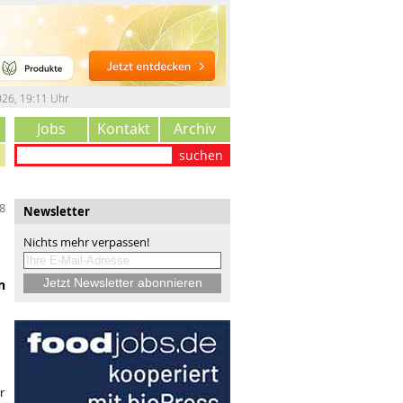
026
,
19:11 Uhr
Jobs
Kontakt
Archiv
suchen
8
Newsletter
Nichts mehr verpassen!
n
r