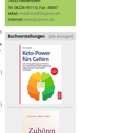
74933 Neidenstein
Tel. 06226-9511-0, Fax -40047
eMail:
redaktion@biopress.de
Internet:
www.biopress.de
ß
Buchvorstellungen
[alle anzeigen]
te
n
]
ität bewahren
Biofach 2026: zwischen Vision und Marktrealität
mente in den SEH
Flagge zeigen: BIOFACH-Sonderfläche Meetingpo