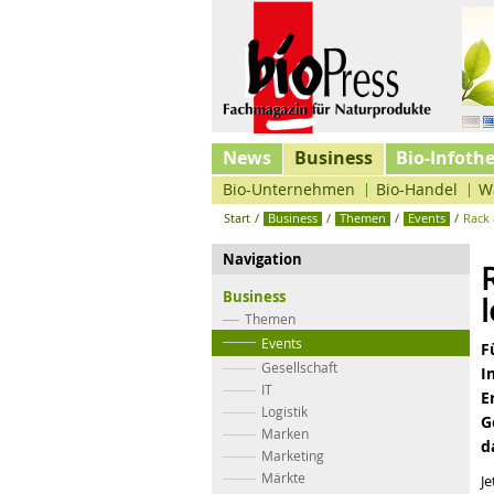
News
Business
Bio-Infoth
Bio-Unternehmen
Bio-Handel
W
Start
/
Business
/
Themen
/
Events
/
Rack 
Navigation
Business
Themen
Events
F
Gesellschaft
I
IT
E
Logistik
G
Marken
d
Marketing
Märkte
J