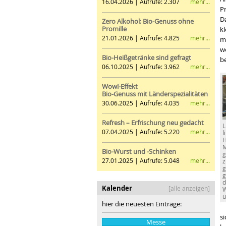
mehr...
16.04.2026 | Aufrufe: 2.307
Pr
Da
Zero Alkohol: Bio-Genuss ohne
Promille
kl
mehr...
21.01.2026 | Aufrufe: 4.825
mi
w
Bio-Heißgetränke sind gefragt
be
mehr...
06.10.2025 | Aufrufe: 3.962
Wow!-Effekt
Bio-Genuss mit Länderspezialitäten
mehr...
30.06.2025 | Aufrufe: 4.035
Refresh – Erfrischung neu gedacht
L
mehr...
07.04.2025 | Aufrufe: 5.220
l
H
M
Bio-Wurst und -Schinken
g
mehr...
27.01.2025 | Aufrufe: 5.048
z
g
g
d
Kalender
[alle anzeigen]
W
u
hier die neuesten Einträge:
si
Messe