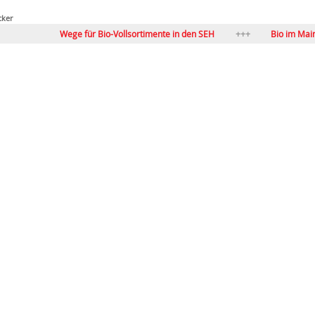
cker
Wege für Bio-Vollsortimente in den SEH
Bio im Mainstream 
Flagge zeigen: BIOFACH-Sonderfläche Meetingpoint BIOimSEH