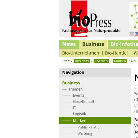
News
Business
Bio-Infoth
Bio-Unternehmen
Bio-Handel
W
Start
/
Business
/
Themen
/
Marken
/
Neue
Navigation
Business
Ei
Themen
w
Events
(
Gesellschaft
er
IT
d
Logistik
Be
Marken
V
Public Relation
Te
Werbung