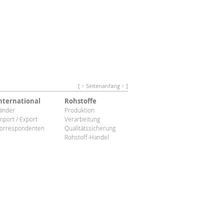
[ ↑ Seitenanfang ↑ ]
nternational
Rohstoffe
änder
Produktion
mport / Export
Verarbeitung
orrespondenten
Qualitätssicherung
Rohstoff-Handel