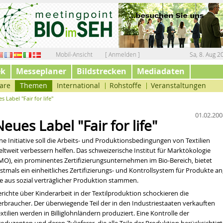
Mobil-Ansicht
[ Anmelden ]
Sa, 8. Aug 2
ek
Messeplaner
Bildstrecken
Mediadaten
are
Themen
International
Rohstoffe
Veranstaltungen
s Label "Fair for life"
01.02.200
Neues Label "Fair for life"
ne Initiative soll die
Arbeits- und Produktionsbedingungen
von
Textilien
eltweit verbessern helfen. Das schweizerische
Institut für Marktökologie
IMO), ein prominentes Zertifizierungsunternehmen im Bio-Bereich, bietet
stmals ein einheitliches
Zertifizierung
s- und Kontrollsystem für Produkte an
ie aus sozial verträglicher Produktion stammen.
richte über Kinderarbeit in der Textilproduktion schockieren die
erbraucher. Der überwiegende Teil der in den Industriestaaten verkauften
xtilien werden in Billiglohnländern produziert. Eine Kontrolle der