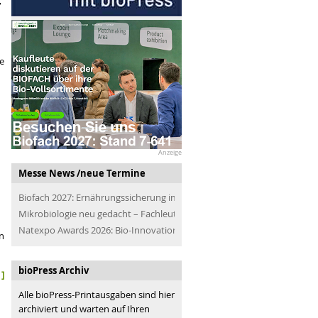
,
e
Anzeige
Messe News /neue Termine
Biofach 2027: Ernährungssicherung im Blick
Mikrobiologie neu gedacht – Fachleute der Branche treffen
Natexpo Awards 2026: Bio-Innovationen für alle
n
bioPress Archiv
]
Alle bioPress-Printausgaben sind hier
archiviert und warten auf Ihren