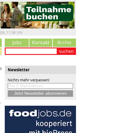
026
,
11:36 Uhr
Jobs
Kontakt
Archiv
suchen
8
Newsletter
Nichts mehr verpassen!
,