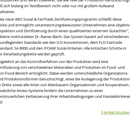
oduzenten und deren Zulieferer, die alle Teile der Produktion berücksichtigt
eß sich bislang im Textilbereich nicht oder nur mit großem Aufwand
alisieren.
Das neue
IMO
Sozial &
FairTrade
Zertifizierungsprogramm schließt diese
ücke und ermöglicht verantwortungsbewussten Unternehmen eine objektiv
spektion und Zertifizierung durch einen qualifizierten externen Gutachter",
klärte Institutsleiter Dr. Rainer Bächi. Das System basiert auf verschiedenen
rundlegenden Standards wie den
ILO Konventionen
, dem
FLO Fairtrade
tandard
,
SA 8000
und den
IFOAM Sozial-Kriterien
. Alle kritischen Schritte in
er Verarbeitungskette werden geprüft.
ngelehnt an das Kontrollverfahren von Bio-Produkten wird eine
ertifizierung von verschiedenen Materialien und Produkten im Food- und
on-Food-Bereich ermöglicht. Dabei werden unterschiedliche Organisations-
nd Produktionsformen berücksichtigt, etwa die Auslagerung der Produktion
n Dritte sowie alle Arten von Kleinbauern Organisationen und Kooperativen.
usätzliche Anreiz-Systeme fordern die Unternehmen zu einer
en wir über die Dürre sprechen
ontinuierlichen Verbesserung ihrer
Arbeitsbedingungen
und Handelskriterie
tät
f.
hrt werden
[
Artikel drucken