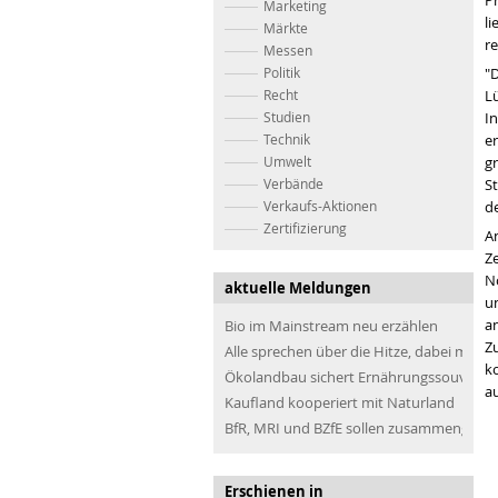
Pr
Marketing
li
Märkte
re
Messen
Politik
"
Recht
L
Studien
In
Technik
er
Umwelt
g
Verbände
S
Verkaufs-Aktionen
d
Zertifizierung
A
Z
N
aktuelle Meldungen
u
a
Bio im Mainstream neu erzählen
Z
Alle sprechen über die Hitze, dabei müss
k
Ökolandbau sichert Ernährungssouveräni
au
Kaufland kooperiert mit Naturland
BfR, MRI und BZfE sollen zusammengefü
Erschienen in