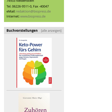
74933 Neidenstein
Tel. 06226-9511-0, Fax -40047
eMail:
redaktion@biopress.de
Internet:
www.biopress.de
Buchvorstellungen
[alle anzeigen]