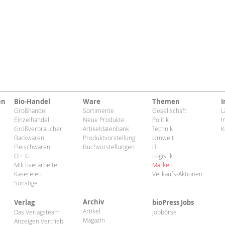
en
Bio-Handel
Ware
Themen
I
Großhandel
Sortimente
Gesellschaft
L
Einzelhandel
Neue Produkte
Politik
I
Großverbraucher
Artikeldatenbank
Technik
K
Backwaren
Produktvorstellung
Umwelt
Fleischwaren
Buchvorstellungen
IT
O + G
Logistik
Milchverarbeiter
Marken
Käsereien
Verkaufs-Aktionen
Sonstige
Archiv
Verlag
bioPress Jobs
Artikel
Das Verlagsteam
Jobbörse
Magazin
Anzeigen Vertrieb