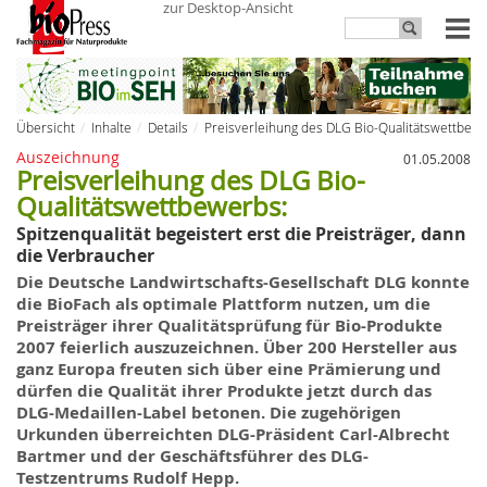
zur Desktop-Ansicht
Übersicht
Inhalte
Details
Preisverleihung des DLG Bio-Qualitätswettbewe
Auszeichnung
01.05.2008
Preisverleihung des DLG Bio-
Qualitätswettbewerbs:
Spitzenqualität begeistert erst die Preisträger, dann
die Verbraucher
Die Deutsche Landwirtschafts-Gesellschaft
DLG
konnte
die
BioFach
als optimale Plattform nutzen, um die
Preisträger ihrer Qualitätsprüfung für Bio-Produkte
2007 feierlich auszuzeichnen. Über 200 Hersteller aus
ganz Europa freuten sich über eine Prämierung und
dürfen die Qualität ihrer Produkte jetzt durch das
DLG-Medaillen-Label betonen. Die zugehörigen
Urkunden überreichten DLG-Präsident Carl-Albrecht
Bartmer
und der Geschäftsführer des DLG-
Testzentrums Rudolf
Hepp
.