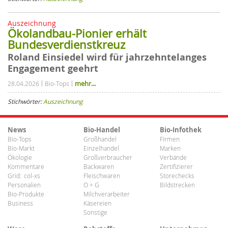
Auszeichnung
Ökolandbau-Pionier erhält
Bundesverdienstkreuz
Roland Einsiedel wird für jahrzehntelanges
Engagement geehrt
mehr...
28.04.2026
Bio-Tops
Stichwörter:
Auszeichnung
News
Bio-Handel
Bio-Infothek
Bio-Tops
Großhandel
Firmen
Bio-Markt
Einzelhandel
Marken
Ökologie
Großverbraucher
Verbände
Kommentare
Backwaren
Zertifizierer
Grid:
col-xs
Fleischwaren
Storechecks
Personalien
O + G
Bildstrecken
Bio-Produkte
Milchverarbeiter
Business
Käsereien
Sonstige