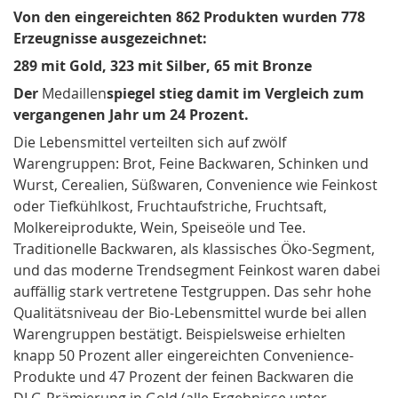
Von den eingereichten 862 Produkten wurden 778
Erzeugnisse ausgezeichnet:
289 mit Gold, 323 mit Silber, 65 mit Bronze
Der
Medaillen
spiegel stieg damit im Vergleich zum
vergangenen Jahr um 24 Prozent.
Die Lebensmittel verteilten sich auf zwölf
Warengruppen: Brot, Feine Backwaren, Schinken und
Wurst, Cerealien, Süßwaren, Convenience wie Feinkost
oder Tiefkühlkost, Fruchtaufstriche, Fruchtsaft,
Molkereiprodukte, Wein, Speiseöle und Tee.
Traditionelle Backwaren, als klassisches Öko-Segment,
und das moderne Trendsegment Feinkost waren dabei
auffällig stark vertretene Testgruppen. Das sehr hohe
Qualitätsniveau der Bio-Lebensmittel wurde bei allen
Warengruppen bestätigt. Beispielsweise erhielten
knapp 50 Prozent aller eingereichten Convenience-
Produkte und 47 Prozent der feinen Backwaren die
DLG-Prämierung
in Gold.(alle Ergebnisse unter