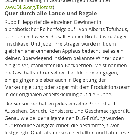
www.DLG.­org/Biotest
)
Quer durch alle Lande und Regale
Rudolf Hepp rief die einzelnen Gewinner in
alphabetischer Reihenfolge auf - von Alberts Tofuhaus,
über den Schweizer Biosaft-Pionier Biotta bis zu Züger
Frischkäse. Und jeder Preisträger wur­de mit dem
gleichen an­er­­ken­­nenden Applaus bedacht, sei es ein
kleiner, überwiegend Insidern bekannte Winzer oder
ein großer, etablierter Bio-Backbetrieb. Meist nahmen
die Ge­schäfts­führer selber die Urkunde entgegen,
einige gingen sie aber auch in Begleitung der
Marketingleitung oder sogar mit dem Produktionsteam
in der originalen Arbeitskleidung auf die Bühne.
Die Sensoriker hatten jedes einzelne Produkt auf
Aussehen, Geruch, Konsistenz und Ge­schmack geprüft.
Genau wie bei der allgemeinen DLG-Prüfung wurden
nur Produkte ausgezeichnet, die bestimmte, zuvor
festgelegte Qualitätsmerkmale erfüllten und Labortests