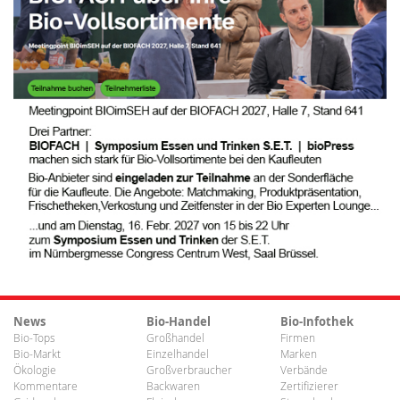
News
Bio-Handel
Bio-Infothek
Bio-Tops
Großhandel
Firmen
Bio-Markt
Einzelhandel
Marken
Ökologie
Großverbraucher
Verbände
Kommentare
Backwaren
Zertifizierer