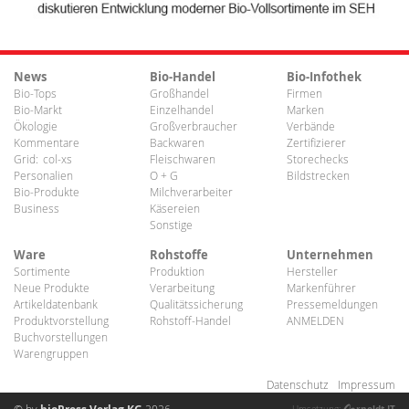
News
Bio-Handel
Bio-Infothek
Bio-Tops
Großhandel
Firmen
Bio-Markt
Einzelhandel
Marken
Ökologie
Großverbraucher
Verbände
Kommentare
Backwaren
Zertifizierer
Grid:
col-xs
Fleischwaren
Storechecks
Personalien
O + G
Bildstrecken
Bio-Produkte
Milchverarbeiter
Business
Käsereien
Sonstige
Ware
Rohstoffe
Unternehmen
Sortimente
Produktion
Hersteller
Neue Produkte
Verarbeitung
Markenführer
Artikeldatenbank
Qualitätssicherung
Pressemeldungen
Produktvorstellung
Rohstoff-Handel
ANMELDEN
Buchvorstellungen
Warengruppen
Datenschutz
Impressum
© by
2026
rnoldt IT