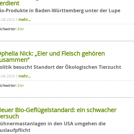
erdient
io-Produkte in Baden-Württemberg unter der Lupe
mehr...
5.08.2023
ichwörter:
Eier
phelia Nick: „Eier und Fleisch gehören
zusammen“
olitik besucht Standort der Ökologischen Tierzucht
mehr...
8.06.2023
ichwörter:
Eier
euer Bio-Geflügelstandard: ein schwacher
ersuch
ühnermastanlagen in den USA umgehen die
uslaufpflicht