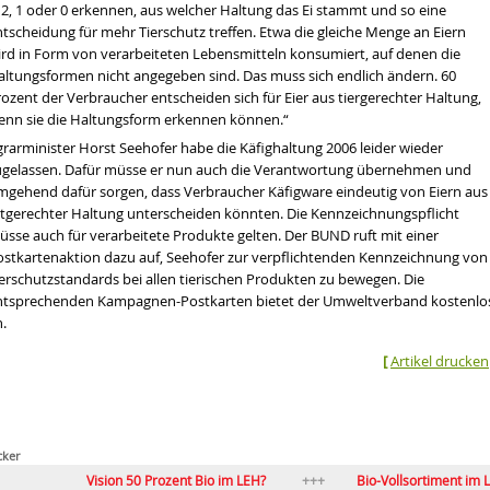
 2, 1 oder 0 erkennen, aus welcher Haltung das Ei stammt und so eine
tscheidung für mehr Tierschutz treffen. Etwa die gleiche Menge an Eiern
ird in Form von verarbeiteten Lebensmitteln konsumiert, auf denen die
altungsformen nicht angegeben sind. Das muss sich endlich ändern. 60
ozent der Verbraucher entscheiden sich für Eier aus tiergerechter Haltung,
enn sie die Haltungsform erkennen können.“
grarminister Horst Seehofer habe die Käfighaltung 2006 leider wieder
ugelassen. Dafür müsse er nun auch die Verantwortung übernehmen und
mgehend dafür sorgen, dass Verbraucher Käfigware eindeutig von Eiern aus
rtgerechter Haltung unterscheiden könnten. Die Kennzeichnungspflicht
üsse auch für verarbeitete Produkte gelten. Der BUND ruft mit einer
ostkartenaktion dazu auf, Seehofer zur verpflichtenden Kennzeichnung von
ierschutzstandards bei allen tierischen Produkten zu bewegen. Die
ntsprechenden Kampagnen-Postkarten bietet der Umweltverband kostenlo
.
[
Artikel drucken
cker
Vision 50 Prozent Bio im LEH?
Bio-Vollsortiment im LEH: zwisc