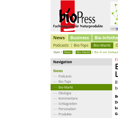
News
Business
Bio-Infoth
Podcasts
Bio-Tops
Bio-Markt
Ö
Start
/
News
/
Bio-Markt
/
Bio-Ei ein Verkau
E
Navigation
News
Podcasts
Bio-Tops
B
Bio-Markt
b
Ökologie
B
Kommentare
D
Schlagzeilen
k
Personalien
G
Produkte