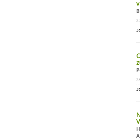
v
B
2
St
O
P
2
St
N
V
H
A