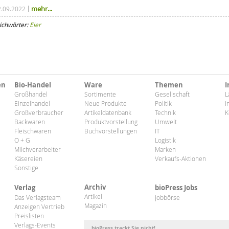
mehr...
2.09.2022
ichwörter:
Eier
en
Bio-Handel
Ware
Themen
I
Großhandel
Sortimente
Gesellschaft
L
Einzelhandel
Neue Produkte
Politik
I
Großverbraucher
Artikeldatenbank
Technik
K
Backwaren
Produktvorstellung
Umwelt
Fleischwaren
Buchvorstellungen
IT
O + G
Logistik
Milchverarbeiter
Marken
Käsereien
Verkaufs-Aktionen
Sonstige
Archiv
Verlag
bioPress Jobs
Artikel
Das Verlagsteam
Jobbörse
Magazin
Anzeigen Vertrieb
Preislisten
Verlags-Events
bioPress trackt Sie nicht!