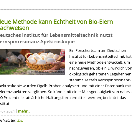
eue Methode kann Echtheit von Bio-Eiern
achweisen
eutsches Institut für Lebensmitteltechnik nutzt
ernspinresonanz-Spektroskopie
Ein Forscherteam am Deutschen
Institut für Lebensmitteltechnik hat
eine neue Methode entwickelt, um
nachzuweisen, ob ein Ei wirklich vo
© stock.adobe.com/yanadjan
ökologisch gehaltenen Legehennen
stammt. Mittels Kernspinresonanz-
pektroskopie wurden Eigelb-Proben analysiert und mit einer Datenbank mit
eferenzspektren verglichen. So könne mit einer Messgenauigkeit von nahez
00 Prozent die tatsächliche Haltungsform ermittelt werden, berichtet das
stitut.
mehr...
0.07.2024
ichwörter:
Eier