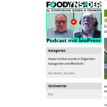
B
E
d
Anzeige
Kategorien
Dieser Artikel wurde in folgenden
Kategorien veröffentlicht:
Bio-Markt
,
Studien
Stichwörter
M
W
Eier
2
St