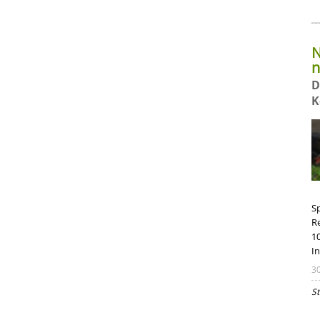
N
n
D
K
S
R
1
In
3
St