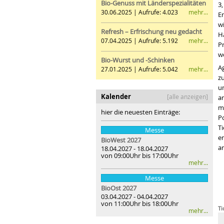
Bio-Genuss mit Länderspezialitäten
3,
mehr...
30.06.2025 | Aufrufe: 4.023
En
w
Refresh – Erfrischung neu gedacht
H
mehr...
07.04.2025 | Aufrufe: 5.192
Pr
w
Bio-Wurst und -Schinken
A
mehr...
27.01.2025 | Aufrufe: 5.042
z
u
Kalender
[alle anzeigen]
a
m
hier die neuesten Einträge:
P
T
Messe
e
BioWest 2027
an
18.04.2027 - 18.04.2027
von 09:00Uhr bis 17:00Uhr
mehr...
Messe
BioOst
2027
03.04.2027 - 04.04.2027
von 11:00Uhr bis 18:00Uhr
Ti
mehr...