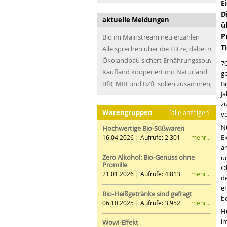
E
D
aktuelle Meldungen
ü
P
Bio im Mainstream neu erzählen
T
Alle sprechen über die Hitze, dabei müss
Ökolandbau sichert Ernährungssouveräni
7
Kaufland kooperiert mit Naturland
g
BfR, MRI und BZfE sollen zusammengefü
Br
Ja
z
Warengruppen
[alle anzeigen]
v
N
Hochwertige Bio-Süßwaren
Ei
mehr...
16.04.2026 | Aufrufe: 2.301
a
Zero Alkohol: Bio-Genuss ohne
un
Promille
Ö
mehr...
21.01.2026 | Aufrufe: 4.813
d
e
Bio-Heißgetränke sind gefragt
b
mehr...
06.10.2025 | Aufrufe: 3.952
H
im
Wow!-Effekt