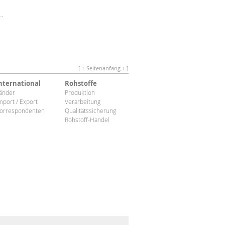
[ ↑ Seitenanfang ↑ ]
nternational
Rohstoffe
änder
Produktion
mport / Export
Verarbeitung
orrespondenten
Qualitätssicherung
Rohstoff-Handel