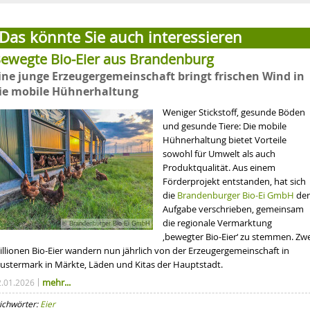
Bio in den USA: Integrität bewahren
Laborfleisch & Co.: 
Das könnte Sie auch interessieren
ewegte Bio-Eier aus Brandenburg
ine junge Erzeugergemeinschaft bringt frischen Wind in
ie mobile Hühnerhaltung
Weniger Stickstoff, gesunde Böden
und gesunde Tiere: Die mobile
Hühnerhaltung bietet Vorteile
sowohl für Umwelt als auch
Produktqualität. Aus einem
Förderprojekt entstanden, hat sich
die
Brandenburger Bio-Ei GmbH
der
Aufgabe verschrieben, gemeinsam
die regionale Vermarktung
© Brandenburger Bio-Ei GmbH
‚bewegter Bio-Eier‘ zu stemmen. Zwe
illionen Bio-Eier wandern nun jährlich von der Erzeugergemeinschaft in
ustermark in Märkte, Läden und Kitas der Hauptstadt.
mehr...
2.01.2026
ichwörter:
Eier