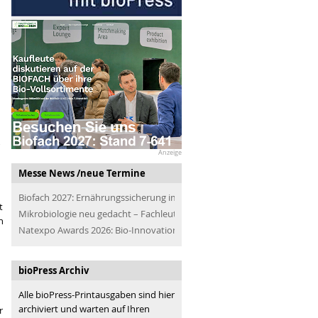
Anzeige
Messe News /neue Termine
Biofach 2027: Ernährungssicherung im Blick
t
Mikrobiologie neu gedacht – Fachleute der Branche treffen
n
Natexpo Awards 2026: Bio-Innovationen für alle
bioPress Archiv
Alle bioPress-Printausgaben sind hier
archiviert und warten auf Ihren
r