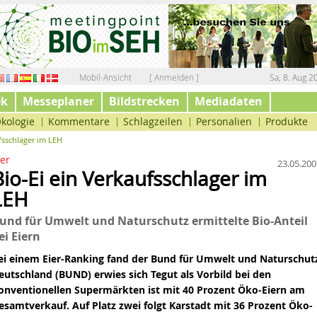
Mobil-Ansicht
[ Anmelden ]
Sa, 8. Aug 2
ek
Messeplaner
Bildstrecken
Mediadaten
kologie
Kommentare
Schlagzeilen
Personalien
Produkte
fsschlager im LEH
ier
23.05.200
Bio-Ei ein Verkaufsschlager im
LEH
und für Umwelt und Naturschutz ermittelte Bio-Anteil
ei Eiern
ei einem
Eier-Ranking
fand der Bund für Umwelt und Naturschut
eutschland (BUND) erwies sich Tegut als Vorbild bei den
onventionellen Supermärkten ist mit 40 Prozent
Öko-Eiern
am
esamtverkauf. Auf Platz zwei folgt Karstadt mit 36 Prozent Öko-