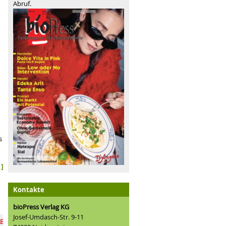
Abruf.
s
]
Kontakte
bioPress Verlag KG
Josef-Umdasch-Str. 9-11
hen Anspruch und Realität
Bio im Mainstream – und nun?