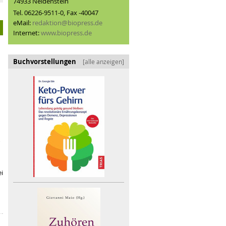
74933 Neidenstein
grüne Lösungen?
Flagge zeigen: BIOFACH-Sonderfläche Meetingpoi
Tel. 06226-9511-0, Fax -40047
eMail:
redaktion@biopress.de
Internet:
www.biopress.de
Buchvorstellungen
[alle anzeigen]
i