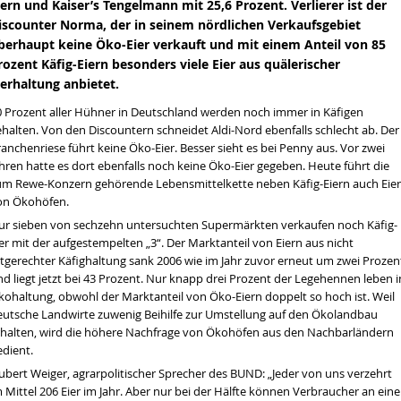
iern und Kaiser’s Tengelmann mit 25,6 Prozent. Verlierer ist der
iscounter Norma, der in seinem nördlichen Verkaufsgebiet
berhaupt keine Öko-Eier verkauft und mit einem Anteil von 85
rozent Käfig-Eiern besonders viele Eier aus quälerischer
ierhaltung anbietet.
en wir über die Dürre sprechen
tät
0 Prozent aller Hühner
in
Deutschland werden noch immer in Käfigen
ehalten. Von den Discountern schneidet Aldi-Nord ebenfalls schlecht ab. Der
hrt werden
anchenriese führt keine Öko-Eier. Besser sieht es bei Penny aus. Vor zwei
hren hatte es dort ebenfalls noch keine Öko-Eier gegeben. Heute führt die
um Rewe-Konzern gehörende Lebensmittelkette neben
Käfig-Eiern
auch Eier
on Ökohöfen.
ur sieben von sechzehn untersuchten Supermärkten verkaufen noch Käfig-
er mit der aufgestempelten „3“. Der Marktanteil von Eiern aus nicht
rtgerechter Käfighaltung sank 2006 wie im Jahr zuvor erneut um zwei Prozen
d liegt jetzt bei 43 Prozent. Nur knapp drei Prozent der Legehennen leben i
kohaltung, obwohl der Marktanteil von Öko-Eiern doppelt so hoch ist. Weil
eutsche Landwirte zuwenig Beihilfe zur Umstellung auf den Ökolandbau
rhalten, wird die höhere Nachfrage von Ökohöfen aus den Nachbarländern
edient.
ubert Weiger, agrarpolitischer Sprecher des BUND: „Jeder von uns verzehrt
 Mittel 206 Eier im Jahr. Aber nur bei der Hälfte können Verbraucher an eine