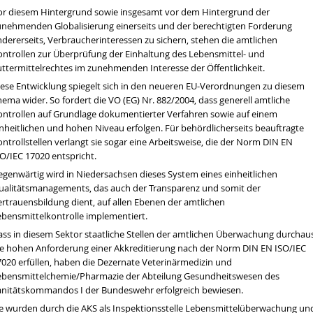
en wir über die Dürre sprechen
or diesem Hintergrund sowie insgesamt vor dem Hintergrund der
tät
unehmenden Globalisierung einerseits und der berechtigten Forderung
ndererseits, Verbraucherinteressen zu sichern, stehen die amtlichen
ontrollen zur Überprüfung der Einhaltung des Lebensmittel- und
hrt werden
uttermittelrechtes im zunehmenden Interesse der Öffentlichkeit.
tände in Bio-Lebensmitteln
iese Entwicklung spiegelt sich in den neueren
EU-Verordnungen
zu diesem
ema wider. So fordert die VO (EG) Nr. 882/2004, dass generell amtliche
ontrollen auf Grundlage dokumentierter Verfahren sowie auf einem
inheitlichen und hohen Niveau erfolgen. Für behördlicherseits beauftragte
ntrollstellen verlangt sie sogar eine Arbeitsweise, die der Norm DIN EN
O/IEC 17020 entspricht.
egenwärtig wird in Niedersachsen dieses System eines einheitlichen
ualitätsmanagements
, das auch der Transparenz und somit der
ertrauensbildung dient, auf allen Ebenen der amtlichen
ebensmittelkontrolle implementiert.
ass in diesem Sektor staatliche Stellen der amtlichen Überwachung durchau
ie hohen Anforderung einer Akkreditierung nach der Norm DIN EN ISO/IEC
7020 erfüllen, haben die Dezernate Veterinärmedizin und
ebensmittelchemie/Pharmazie der Abteilung Gesundheitswesen des
anitätskommandos I der Bundeswehr erfolgreich bewiesen.
ie wurden durch die AKS als Inspektionsstelle
Lebensmittelüberwachung
un