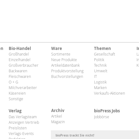
en
Bio-Handel
Ware
Themen
I
Großhandel
Sortimente
Gesellschaft
L
Einzelhandel
Neue Produkte
Politik
I
Großverbraucher
Artikeldatenbank
Technik
K
Backwaren
Produktvorstellung
Umwelt
Fleischwaren
Buchvorstellungen
IT
O + G
Logistik
Milchverarbeiter
Marken
Käsereien
Verkaufs-Aktionen
Sonstige
Archiv
Verlag
bioPress Jobs
Artikel
Das Verlagsteam
Jobbörse
Magazin
Anzeigen Vertrieb
Preislisten
Verlags-Events
bioPress trackt Sie nicht!