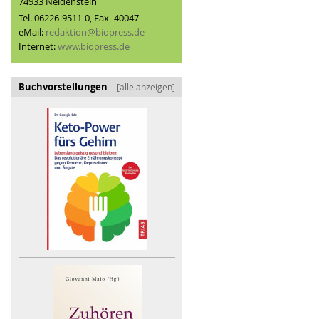
74933 Neidenstein
Tel. 06226-9511-0, Fax -40047
eMail:
redaktion@biopress.de
Internet:
www.biopress.de
Buchvorstellungen
[alle anzeigen]