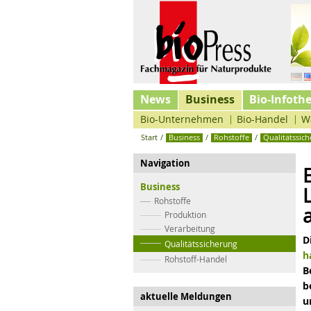
News
Business
Bio-Infoth
Bio-Unternehmen
Bio-Handel
W
Start
/
Business
/
Rohstoffe
/
Qualitätssic
Navigation
Business
Rohstoffe
Produktion
Verarbeitung
D
Qualitätssicherung
h
Rohstoff-Handel
B
b
aktuelle Meldungen
u