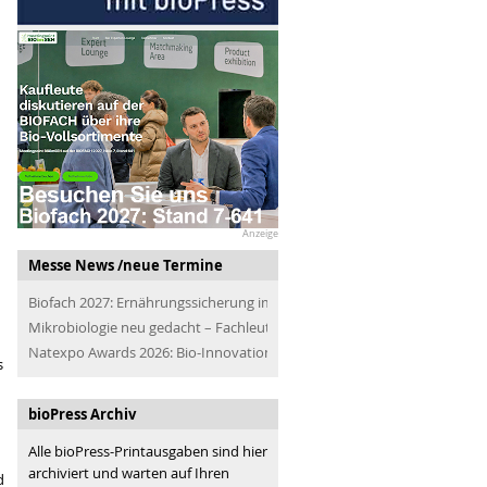
Anzeige
Messe News /neue Termine
Biofach 2027: Ernährungssicherung im Blick
Mikrobiologie neu gedacht – Fachleute der Branche treffen
Natexpo Awards 2026: Bio-Innovationen für alle
s
bioPress Archiv
Alle bioPress-Printausgaben sind hier
archiviert und warten auf Ihren
d