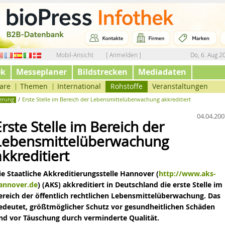
Mobil-Ansicht
[ Anmelden ]
Do, 6. Aug 2
ek
Messeplaner
Bildstrecken
Mediadaten
are
Themen
International
Rohstoffe
Veranstaltungen
herung
/
Erste Stelle im Bereich der Lebensmittelüberwachung akkreditiert
04.04.200
Erste Stelle im Bereich der
Lebensmittelüberwachung
akkreditiert
ie Staatliche Akkreditierungsstelle Hannover (
http://www.aks-
annover.de
) (AKS) akkreditiert in Deutschland die erste Stelle im
ereich der öffentlich rechtlichen Lebensmittelüberwachung. Das
edeutet, größtmöglicher Schutz vor gesundheitlichen Schäden
nd vor Täuschung durch verminderte Qualität.