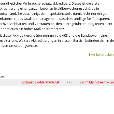
sundheitlicher Verbraucherschutz akkreditiert. Dieses ist die erste
kkreditierung einer ganzen Lebensmittelüberwachungsbehörde in
utschland. Sie bescheinigt der Inspektionsstelle damit nicht nur ein gut
unktionierendes Qualitätsmanagement, das als Grundlage für Transparenz,
achvollziehbarkeit und Vertrauen bei den durchgeführten Tätigkeiten dient,
ondern auch ein hohes Maß an Kompetenz.
it dieser Akkreditierung übernehmen die AKS und die Bundeswehr eine
rreiterrolle. Weitere Akkreditierungen in diesem Bereich befinden sich in de
ktiven Umsetzungsphase.
[
Artikel drucken
cker
Globaler Bio-Markt wächst
Bio im Mainstream – und nun?
Bio-Vollsortiment im LEH: zwischen Anspruch und Realität