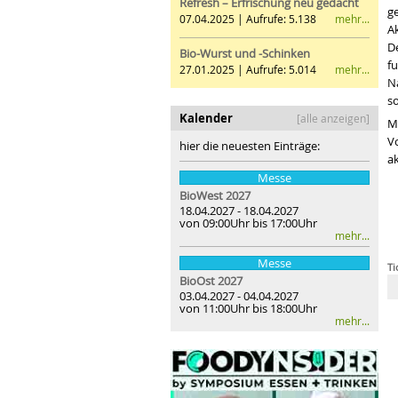
Refresh – Erfrischung neu gedacht
ge
mehr...
07.04.2025 | Aufrufe: 5.138
A
De
Bio-Wurst und -Schinken
f
mehr...
27.01.2025 | Aufrufe: 5.014
N
s
Kalender
[alle anzeigen]
M
Vo
hier die neuesten Einträge:
a
Messe
BioWest 2027
18.04.2027 - 18.04.2027
von 09:00Uhr bis 17:00Uhr
mehr...
Messe
Ti
BioOst
2027
03.04.2027 - 04.04.2027
von 11:00Uhr bis 18:00Uhr
mehr...