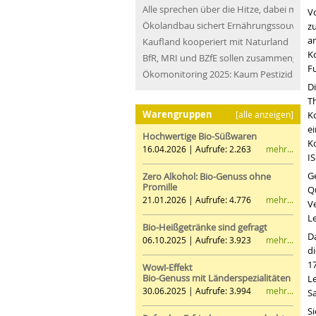
Alle sprechen über die Hitze, dabei müss
V
Ökolandbau sichert Ernährungssouveräni
z
a
Kaufland kooperiert mit Naturland
K
BfR, MRI und BZfE sollen zusammengefü
F
Ökomonitoring 2025: Kaum Pestizidrücks
D
Th
Warengruppen
[alle anzeigen]
K
e
Hochwertige Bio-Süßwaren
Ko
mehr...
16.04.2026 | Aufrufe: 2.263
IS
G
Zero Alkohol: Bio-Genuss ohne
Promille
Q
mehr...
21.01.2026 | Aufrufe: 4.776
V
L
Bio-Heißgetränke sind gefragt
D
mehr...
06.10.2025 | Aufrufe: 3.923
d
1
Wow!-Effekt
Bio-Genuss mit Länderspezialitäten
L
mehr...
30.06.2025 | Aufrufe: 3.994
S
S