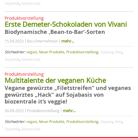
Soyanda
,
Käseersatz
Produktvorstellung
Erste Demeter-Schokoladen von Vivani
Biodynamische ‚Bean-to-Bar‘-Sorten
mehr...
15.09.2023
Bio-Unternehmen
Stichwörter:
vegan
,
Neue Produkte
,
Produktvorstellung
,
Soyana
,
Feta
,
Soyanda
,
Käseersatz
Produktvorstellung
Multitalente der veganen Küche
Vegane gewürzte „Filetstreifen“ und veganes
gewürztes „Hack“ auf Sojabasis von
biozentrale it’s veggie!
mehr...
30.09.2023
Produktvorstellung
Stichwörter:
vegan
,
Neue Produkte
,
Produktvorstellung
,
Soyana
,
Feta
,
Soyanda
,
Käseersatz