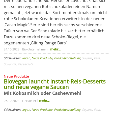
Der niederländische Bio-Hersteller Lovechock hat sich
mit seinen veganen Rohschokoladen einen Namen
gemacht. Jetzt wurde das Sortiment erstmals um nicht-
rohe Schokoladen-Kreationen erweitert: In der neuen
‚Cacao Magic‘-Serie sind bereits sechs verschiedene
Tafeln von weißer Schokolade bis zartbitter erhältlich.
Dazu kommen drei neue Schoko-Riegel, die
sogenannten ‚Gifting Range Bars‘.
mehr...
24.10.2023
Bio-Unternehmen
Stichwörter:
vegan
,
Neue Produkte
,
Produktvorstellung
,
Soyana
,
Feta
,
Soyanda
,
Käseersatz
Neue Produkte
Biovegan launcht Instant-Reis-Desserts
und neue vegane Saucen
Mit Kokosmilch oder Cashewmehl
mehr...
06.10.2023
Hersteller
Stichwörter:
vegan
,
Neue Produkte
,
Produktvorstellung
,
Soyana
,
Feta
,