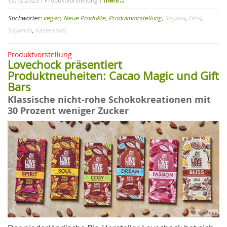
Stichwörter:
vegan
,
Neue Produkte
,
Produktvorstellung
,
Soyana
,
Feta
,
Soyanda
,
Käseersatz
Produktvorstellung
Lovechock präsentiert
Produktneuheiten: Cacao Magic und Gift
Bars
Klassische nicht-rohe Schokokreationen mit
30 Prozent weniger Zucker
© Lovechock