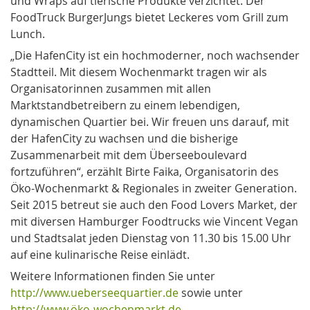
und Wraps auf tierische Produkte verzichtet. Der
FoodTruck BurgerJungs bietet Leckeres vom Grill zum
Lunch.
„Die HafenCity ist ein hochmoderner, noch wachsender
Stadtteil. Mit diesem Wochenmarkt tragen wir als
Organisatorinnen zusammen mit allen
Marktstandbetreibern zu einem lebendigen,
dynamischen Quartier bei. Wir freuen uns darauf, mit
der HafenCity zu wachsen und die bisherige
Zusammenarbeit mit dem Überseeboulevard
fortzuführen“, erzählt Birte Faika, Organisatorin des
Öko-Wochenmarkt & Regionales in zweiter Generation.
Seit 2015 betreut sie auch den Food Lovers Market, der
mit diversen Hamburger Foodtrucks wie Vincent Vegan
und Stadtsalat jeden Dienstag von 11.30 bis 15.00 Uhr
auf eine kulinarische Reise einlädt.
Weitere Informationen finden Sie unter
http://www.ueberseequartier.de
sowie unter
http://www.öko-wochenmarkt.de