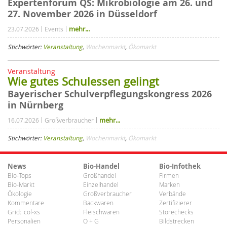
Expertenforum QS: Mikrobiologie am 26. und
27. November 2026 in Düsseldorf
mehr...
23.07.2026
Events
Stichwörter:
Veranstaltung
,
Wochenmarkt
,
Ökomarkt
Veranstaltung
Wie gutes Schulessen gelingt
Bayerischer Schulverpflegungskongress 2026
in Nürnberg
mehr...
16.07.2026
Großverbraucher
Stichwörter:
Veranstaltung
,
Wochenmarkt
,
Ökomarkt
News
Bio-Handel
Bio-Infothek
Bio-Tops
Großhandel
Firmen
Bio-Markt
Einzelhandel
Marken
Ökologie
Großverbraucher
Verbände
Kommentare
Backwaren
Zertifizierer
Grid:
col-xs
Fleischwaren
Storechecks
Personalien
O + G
Bildstrecken