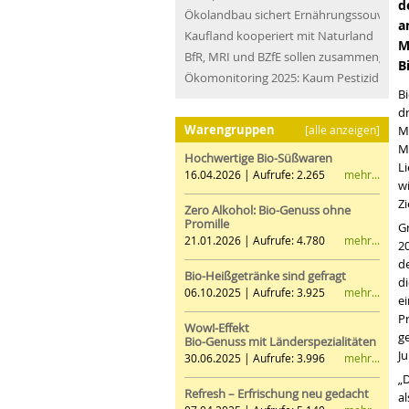
d
Ökolandbau sichert Ernährungssouveräni
a
Kaufland kooperiert mit Naturland
M
BfR, MRI und BZfE sollen zusammengefü
B
Ökomonitoring 2025: Kaum Pestizidrücks
B
d
Warengruppen
[alle anzeigen]
M
M
Hochwertige Bio-Süßwaren
L
mehr...
16.04.2026 | Aufrufe: 2.265
wi
Zi
Zero Alkohol: Bio-Genuss ohne
Promille
Gr
mehr...
21.01.2026 | Aufrufe: 4.780
2
d
Bio-Heißgetränke sind gefragt
d
mehr...
06.10.2025 | Aufrufe: 3.925
e
P
Wow!-Effekt
ge
Bio-Genuss mit Länderspezialitäten
Ju
mehr...
30.06.2025 | Aufrufe: 3.996
„
Refresh – Erfrischung neu gedacht
a