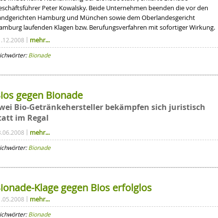
eschäftsführer Peter Kowalsky. Beide Unternehmen beenden
die
vor den
andgerichten Hamburg und München sowie dem Oberlandesgericht
amburg laufenden Klagen bzw. Berufungsverfahren mit sofortiger Wirkung.
mehr...
1.12.2008
ichwörter:
Bionade
ios gegen Bionade
wei Bio-Getränkehersteller bekämpfen sich juristisch
tatt im Regal
mehr...
3.06.2008
ichwörter:
Bionade
ionade-Klage gegen Bios erfolglos
mehr...
1.05.2008
ichwörter:
Bionade