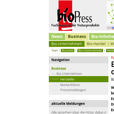
News
Business
Bio-Infoth
Bio-Unternehmen
Bio-Handel
W
Start
/
Business
/
Bio-Unternehmen
/
Herst
B
Navigation
Business
Bio-Unternehmen
W
Hersteller
Markenführer
W
Pressemeldungen
b
E
aktuelle Meldungen
D
E
Alle sprechen über die Hitze, dabei müss