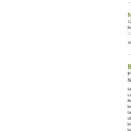
N
1
f
0
St
B
P
N
S
L
R
be
t
ü
b
b