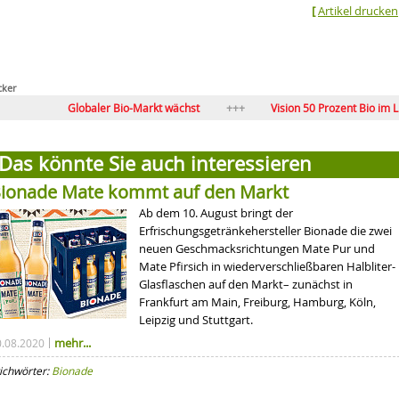
[
Artikel drucken
cker
Globaler Bio-Markt wächst
Vision 50 Prozent Bio im LEH?
Wege für Bio-Vollsortimente in den SEH
Flagge zeigen: 
Das könnte Sie auch interessieren
ionade Mate kommt auf den Markt
Ab dem 10. August bringt der
Erfrischungsgetränkehersteller Bionade die zwei
neuen Geschmacksrichtungen Mate Pur und
Mate Pfirsich in wiederverschließbaren Halbliter-
Glasflaschen auf den Markt– zunächst in
Frankfurt am Main, Freiburg, Hamburg, Köln,
Leipzig und Stuttgart.
mehr...
0.08.2020
ichwörter:
Bionade