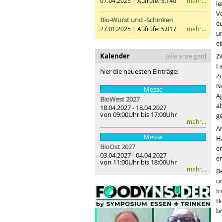
mehr...
07.04.2025 | Aufrufe: 5.140
le
V
Bio-Wurst und -Schinken
e
mehr...
27.01.2025 | Aufrufe: 5.017
u
e
Kalender
Z
[alle anzeigen]
L
hier die neuesten Einträge:
Zu
No
Messe
Ag
BioWest 2027
a
18.04.2027 - 18.04.2027
von 09:00Uhr bis 17:00Uhr
g
mehr...
A
Messe
H
BioOst
2027
e
03.04.2027 - 04.04.2027
e
von 11:00Uhr bis 18:00Uhr
mehr...
B
u
I
Bi
br