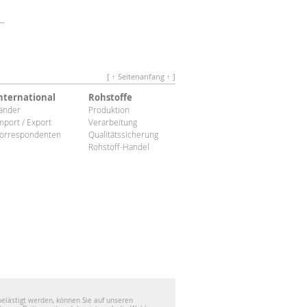
[ ↑ Seitenanfang ↑ ]
nternational
Rohstoffe
änder
Produktion
mport / Export
Verarbeitung
orrespondenten
Qualitätssicherung
Rohstoff-Handel
belästigt werden, können Sie auf unseren