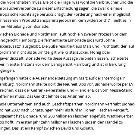
ider vorenthalten muss. Bleibt die Frage, was wohl die Verbraucher und die
erbraucherverbände zu dieser Entscheidung sagen, die zwar die neue
uropäische Rechtslage berücksichtigt, der Forderung nach einer möglichst
mfassenden Produkttransparenz jedoch im Kern widerspricht“, heißt es in
iner Mitteilung von Bionade.
wischen Bionade und
Nordmann
läuft noch ein zweiter Prozess vor dem
andgericht Hamburg. Die fermentierte Limonade Bios wird „ohne
ckerzusatz“ ausgelobt. Die Süße resultiert aus Malz und Fruchtsaft, der laut
rdmann nicht als Süßmittel gilt wie Kristallzucker, Honig oder
avendicksaft. Bionade wollte diese Aussage verbieten lassen, scheiterte
ber in erster Instanz vor dem Landgericht Hamburg und ist in Berufung
egangen.
ngefangen hatte die Auseinandersetzung im März auf der Internorga in
amburg. Nordmann stellte dort die Neuheit Bios vor. Bionade wollte per EV
rreichen, dass der Getränke-Hersteller und -Händler Bios vom Messe-Stand
ntfernen muss. Das Gericht lehnte das Ansinnen ab.
eide Unternehmen sind auch Geschäftspartner. Nordmann vertreibt Bionad
nd hat 2007 nach Schätzungen mehr als fünf Millionen Flaschen verkauft.
nsgesamt hat Bionade rund 200 Millionen Flaschen abgefüllt. Wettbewerber
os hofft, im ersten Jahr zehn Millionen Flaschen Bios in den Handel zu
ingen. Das ist ein Kampf zwischen David und Goliath.