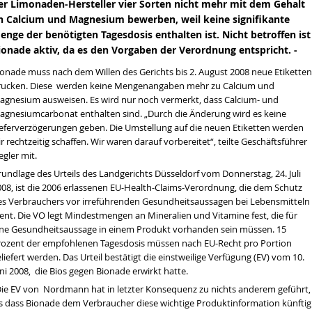
er Limonaden-Hersteller vier Sorten nicht mehr mit dem Gehalt
tät
n Calcium und Magnesium bewerben, weil keine signifikante
enge der benötigten Tagesdosis enthalten ist. Nicht betroffen ist
hrt werden
ionade aktiv
, da
es
den Vorgaben der Verordnung entspricht. -
tände in Bio-Lebensmitteln
ionade muss nach dem Willen des Gerichts bis 2. August 2008 neue Etiketten
rucken. Diese werden keine Mengenangaben mehr zu Calcium und
agnesium ausweisen. Es wird nur noch vermerkt, dass Calcium- und
agnesiumcarbonat enthalten sind. „Durch die Änderung wird es keine
ieferverzögerungen geben. Die Umstellung auf die neuen Etiketten werden
r rechtzeitig schaffen. Wir waren darauf vorbereitet“, teilte Geschäftsführer
egler mit.
undlage des Urteils des Landgerichts Düsseldorf vom Donnerstag, 24. Juli
008, ist die 2006 erlassenen EU-Health-Claims-Verordnung, die dem Schutz
es Verbrauchers vor irreführenden Gesundheitsaussagen bei Lebensmitteln
ient. Die VO legt Mindestmengen an Mineralien und Vitamine fest, die für
ine Gesundheitsaussage in einem Produkt vorhanden sein müssen. 15
rozent der empfohlenen Tagesdosis müssen nach EU-Recht pro Portion
liefert werden. Das Urteil bestätigt die einstweilige Verfügung (EV) vom 10.
ni 2008, die Bios gegen Bionade erwirkt hatte.
Die EV von Nordmann hat in letzter Konsequenz zu nichts anderem geführt,
ls dass Bionade dem Verbraucher diese wichtige Produktinformation künftig