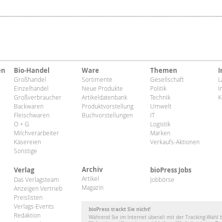
en
Bio-Handel
Ware
Themen
I
Großhandel
Sortimente
Gesellschaft
L
Einzelhandel
Neue Produkte
Politik
I
Großverbraucher
Artikeldatenbank
Technik
K
Backwaren
Produktvorstellung
Umwelt
Fleischwaren
Buchvorstellungen
IT
O + G
Logistik
Milchverarbeiter
Marken
Käsereien
Verkaufs-Aktionen
Sonstige
Archiv
Verlag
bioPress Jobs
Artikel
Das Verlagsteam
Jobbörse
Magazin
Anzeigen Vertrieb
Preislisten
Verlags-Events
bioPress trackt Sie nicht!
Redaktion
Während Sie im Internet überall mit der Tracking-Wahl 