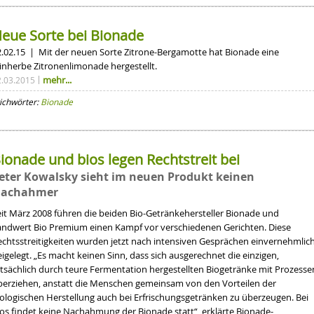
eue Sorte bei Bionade
2.02.15 | Mit der neuen Sorte Zitrone-Bergamotte hat Bionade eine
einherbe Zitronenlimonade hergestellt.
mehr...
2.03.2015
ichwörter:
Bionade
ionade und bios legen Rechtstreit bei
eter Kowalsky sieht im neuen Produkt keinen
achahmer
eit März 2008 führen die beiden Bio-Getränkehersteller
Bionade
und
andwert Bio Premium
einen Kampf vor verschiedenen Gerichten. Diese
echtsstreitigkeiten wurden jetzt nach intensiven Gesprächen einvernehmlic
igelegt. „
Es
macht keinen Sinn, dass sich ausgerechnet die einzigen,
atsächlich durch teure Fermentation hergestellten Biogetränke mit Prozesse
berziehen, anstatt die Menschen gemeinsam von den Vorteilen der
iologischen Herstellung auch bei Erfrischungsgetränken zu überzeugen. Bei
ios findet keine Nachahmung der Bionade statt“, erklärte Bionade-