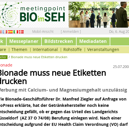
Mobil-Ansicht
[ Anmelden ]
Do, 6. Aug 2
ek
Messeplaner
Bildstrecken
Mediadaten
are
Themen
International
Rohstoffe
Veranstaltungen
eller
/
Bionade muss neue Etiketten drucken
ionade
25.07.200
Bionade muss neue Etiketten
drucken
erbung mit Calcium- und Magnesiumgehalt unzulässig
ie
Bionade-Geschäftsführer
Dr. Manfred
Ziegler
auf Anfrage von
ioPress erklärte, hat der Getränkehersteller noch keine
ntscheidung gefällt, ob er gegen das Urteil des Landgerichts
üsseldorf (AZ 37 O 74/08) Berufung einlegen wird. Nach einer
ntscheidung aufgrund der EU
Health Claim Verordnung
(VO) darf
en wir über die Dürre sprechen