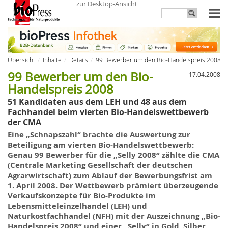
zur Desktop-Ansicht
Übersicht
Inhalte
Details
99 Bewerber um den Bio-Handelspreis 2008
99 Bewerber um den Bio-
17.04.2008
Handelspreis 2008
51 Kandidaten aus dem LEH und 48 aus dem
Fachhandel beim vierten Bio-Handelswettbewerb
der CMA
Eine „Schnapszahl“ brachte die Auswertung zur
Beteiligung am vierten
Bio-Handelswettbewerb
:
Genau 99 Bewerber für die „
Selly 2008
“ zählte die
CMA
(Centrale Marketing Gesellschaft der deutschen
Agrarwirtschaft)
zum Ablauf der Bewerbungsfrist am
1. April 2008. Der Wettbewerb prämiert überzeugende
Verkaufskonzepte
für Bio-Produkte im
Lebensmitteleinzelhandel (LEH) und
Naturkostfachhandel (NFH) mit der Auszeichnung „
Bio-
Handelspreis 2008
“ und einer „Selly“
in
Gold, Silber