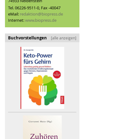
74933 Neidenstein
Tel. 06226-9511-0, Fax -40047
eMail:
redaktion@biopress.de
Internet:
www.biopress.de
Buchvorstellungen
[alle anzeigen]