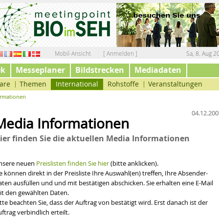
Mobil-Ansicht
[ Anmelden ]
Sa, 8. Aug 2
ek
Messeplaner
Bildstrecken
Mediadaten
are
Themen
International
Rohstoffe
Veranstaltungen
ormationen
04.12.200
Media Informationen
ier finden Sie die aktuellen Media Informationen
nsere neuen
Preislisten finden Sie hier
(bitte anklicken).
e können direkt in der Preisliste Ihre Auswahl(en) treffen, Ihre Absender-
ten ausfüllen und und mit bestätigen abschicken. Sie erhalten eine E-Mail
it den gewählten Daten.
tte beachten Sie, dass der Auftrag von bestätigt wird. Erst danach ist der
ftrag verbindlich erteilt.