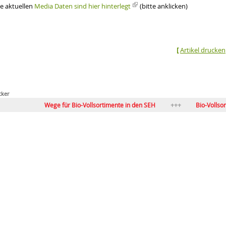
ie aktuellen
Media Daten sind hier hinterlegt
(bitte anklicken)
[
Artikel drucken
en wir über die Dürre sprechen
tät
cker
hrt werden
Wege für Bio-Vollsortimente in den SEH
Bio-Vollsortiment
Flagge zeigen: BIOFACH-Sonderfläche Meetingpoint BIOimSEH