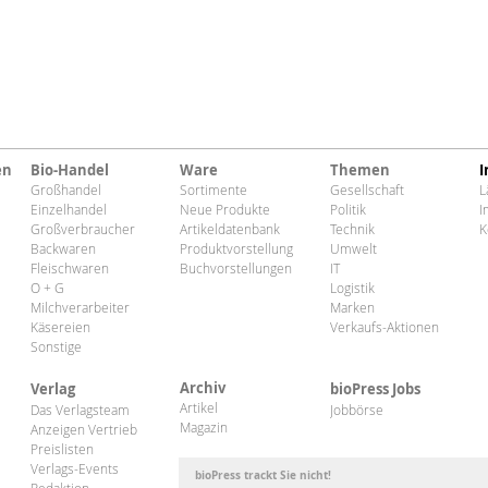
en
Bio-Handel
Ware
Themen
I
Großhandel
Sortimente
Gesellschaft
L
Einzelhandel
Neue Produkte
Politik
I
Großverbraucher
Artikeldatenbank
Technik
K
Backwaren
Produktvorstellung
Umwelt
Fleischwaren
Buchvorstellungen
IT
O + G
Logistik
Milchverarbeiter
Marken
Käsereien
Verkaufs-Aktionen
Sonstige
Archiv
Verlag
bioPress Jobs
Artikel
Das Verlagsteam
Jobbörse
Magazin
Anzeigen Vertrieb
Preislisten
Verlags-Events
bioPress trackt Sie nicht!