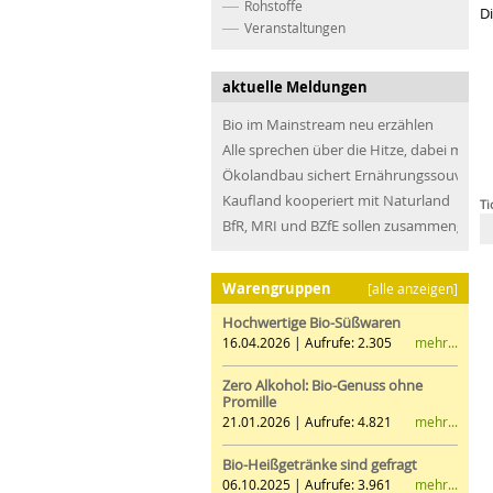
Rohstoffe
D
Veranstaltungen
aktuelle Meldungen
Bio im Mainstream neu erzählen
Alle sprechen über die Hitze, dabei müss
Ökolandbau sichert Ernährungssouveräni
Kaufland kooperiert mit Naturland
Ti
BfR, MRI und BZfE sollen zusammengefü
Warengruppen
[alle anzeigen]
Hochwertige Bio-Süßwaren
mehr...
16.04.2026 | Aufrufe: 2.305
Zero Alkohol: Bio-Genuss ohne
Promille
mehr...
21.01.2026 | Aufrufe: 4.821
Bio-Heißgetränke sind gefragt
mehr...
06.10.2025 | Aufrufe: 3.961