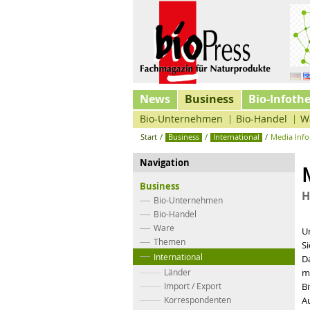
News
Business
Bio-Infoth
Bio-Unternehmen
Bio-Handel
W
Start
/
Business
/
International
/
Media Inf
Navigation
Business
H
Bio-Unternehmen
Bio-Handel
Ware
U
Themen
Si
International
Da
Länder
m
Import / Export
Bi
Korrespondenten
Au