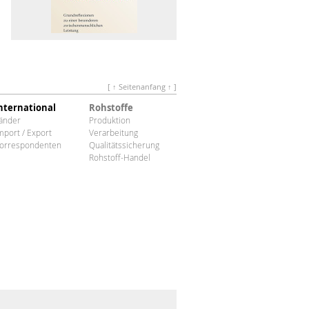
[ ↑ Seitenanfang ↑ ]
nternational
Rohstoffe
änder
Produktion
mport / Export
Verarbeitung
orrespondenten
Qualitätssicherung
Rohstoff-Handel