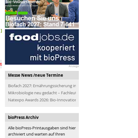
]
 im LEH: zwischen Anspruch und Realität
Bio in den USA: Integrität
Anzeige
Vision 50 Prozent Bio im LEH?
Globaler Bio-Markt wäch
Messe News /neue Termine
Biofach 2027: Ernährungssicherung im Blick
Mikrobiologie neu gedacht – Fachleute der Branche treffen
Natexpo Awards 2026: Bio-Innovationen für alle
bioPress Archiv
Alle bioPress-Printausgaben sind hier
archiviert und warten auf Ihren