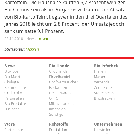
Kartoffeln. Die Haushalte kauften 5,2 Prozent weniger
Bio-Gemüse ein als im Vorjahreszeitraum. Der Absatz
von Bio-Kartoffeln stieg zwar in den drei Quartalen des
Jahres 2018 leicht um 2,8 Prozent, der Umsatz jedoch
sank um satte 9,1 Prozent.
mehr...
23.11.2018
News
Stichwörter:
Möhren
News
Bio-Handel
Bio-Infothek
Bio-Tops
Großhandel
Firmen
Bio-Markt
Einzelhandel
Marken
Ökologie
Großverbraucher
Verbände
Kommentare
Backwaren
Zertifizierer
Grid:
col-xs
Fleischwaren
Storechecks
Personalien
O + G
Bildstrecken
Bio-Produkte
Milchverarbeiter
Business
Käsereien
Sonstige
Ware
Rohstoffe
Unternehmen
Sortimente
Produktion
Hersteller