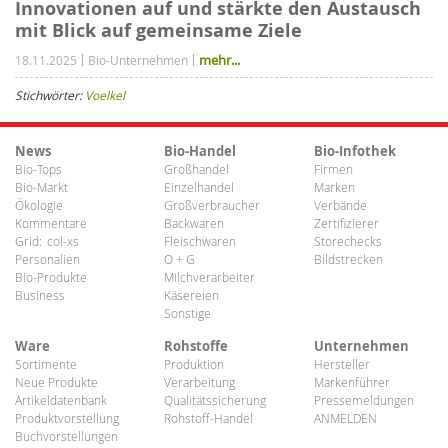
Innovationen auf und stärkte den Austausch
mit Blick auf gemeinsame Ziele
mehr...
18.11.2025
Bio-Unternehmen
Stichwörter:
Voelkel
News
Bio-Handel
Bio-Infothek
Bio-Tops
Großhandel
Firmen
Bio-Markt
Einzelhandel
Marken
Ökologie
Großverbraucher
Verbände
Kommentare
Backwaren
Zertifizierer
Grid:
col-xs
Fleischwaren
Storechecks
Personalien
O + G
Bildstrecken
Bio-Produkte
Milchverarbeiter
Business
Käsereien
Sonstige
Ware
Rohstoffe
Unternehmen
Sortimente
Produktion
Hersteller
Neue Produkte
Verarbeitung
Markenführer
Artikeldatenbank
Qualitätssicherung
Pressemeldungen
Produktvorstellung
Rohstoff-Handel
ANMELDEN
Buchvorstellungen