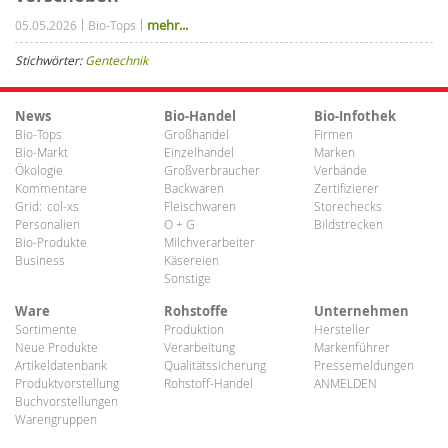
mehr...
05.05.2026
Bio-Tops
Stichwörter:
Gentechnik
News
Bio-Handel
Bio-Infothek
Bio-Tops
Großhandel
Firmen
Bio-Markt
Einzelhandel
Marken
Ökologie
Großverbraucher
Verbände
Kommentare
Backwaren
Zertifizierer
Grid:
col-xs
Fleischwaren
Storechecks
Personalien
O + G
Bildstrecken
Bio-Produkte
Milchverarbeiter
Business
Käsereien
Sonstige
Ware
Rohstoffe
Unternehmen
Sortimente
Produktion
Hersteller
Neue Produkte
Verarbeitung
Markenführer
Artikeldatenbank
Qualitätssicherung
Pressemeldungen
Produktvorstellung
Rohstoff-Handel
ANMELDEN
Buchvorstellungen
Warengruppen