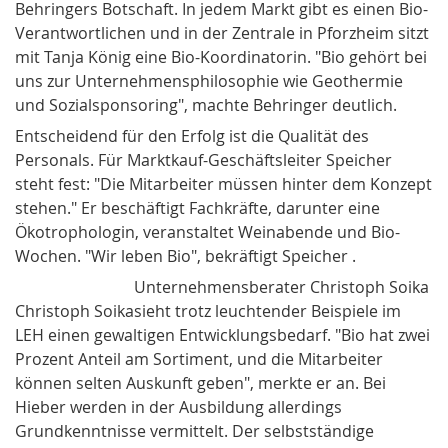
Behringers Botschaft. In jedem Markt gibt es einen Bio-
Verantwortlichen und in der Zentrale in Pforzheim sitzt
mit Tanja König eine Bio-Koordinatorin. "Bio gehört bei
uns zur Unternehmensphilosophie wie Geothermie
und So­zialsponsoring", machte Beh­ringer deutlich.
Entscheidend für den Erfolg ist die Qualität des
Personals. Für Marktkauf-Geschäftsleiter Speicher
steht fest: "Die Mit­arbeiter müssen hinter dem Konzept
stehen." Er beschäftigt Fachkräfte, darunter eine
Ökotrophologin, veranstaltet Weinabende und Bio-
Wochen. "Wir leben Bio", bekräftigt Speicher .
Unternehmensberater Christoph
Soika
Christoph Soika
sieht trotz leuchten­der Beispiele im
LEH einen gewaltigen Entwicklungsbedarf. "Bio hat zwei
Prozent Anteil am Sortiment, und die Mitarbeiter
können selten Auskunft geben", merkte er an. Bei
Hieber werden in der Ausbildung allerdings
Grundkenntnisse vermittelt. Der selbstständige