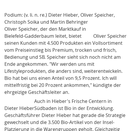
Podium: (v. li. n. re.) Dieter Hieber, Oliver Speicher,
Christoph Soika und Martin Behringer
Oliver
Speicher
, der den ­Marktkauf in
Bielefeld-Gadderbaum leitet, bietet
Oliver Speicher
seinen Kun­den mit 4.500 Produkten ein Vollsortiment
vom Preiseinstieg bis Premium, tro­cken und frisch,
Bedienung und SB. Speicher sieht sich noch nicht am
Ende angekommen. "Wir werden uns mit
Lifestyleprodukten, die anders sind, weiterentwickeln.
Bio hat bei uns einen Anteil von 9,5 Prozent. Ich will
mittelfristig bei 20 Prozent ankommen," kündigte der
ehrgeizige Ge­schäfts­leiter an.
Auch in Hieber's Frische Centern in
Dieter Hieber
Südbaden ist Bio in der Entwicklung.
Geschäftsführer Dieter
Hieber
hat gerade die Strategie
gewechselt und die 3.500 Bio-Artikel von der Insel-
Platzierung in die Warengruppen geholt. Gleichzeitig