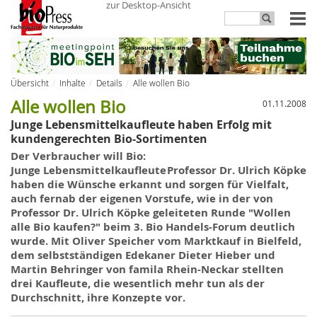
zur Desktop-Ansicht
Übersicht
Inhalte
Details
Alle wollen Bio
Alle wollen Bio
01.11.2008
Junge Lebensmittelkaufleute haben Erfolg mit
kundengerechten Bio-Sortimenten
Der Verbraucher will Bio:
Junge Lebensmittelkaufleute
Professor Dr. Ulrich Köpke
haben die Wünsche erkannt und sorgen für Vielfalt,
auch fernab der eigenen Vorstufe, wie in der von
Professor Dr. Ulrich
Köpke
geleiteten Runde "Wollen
alle Bio kaufen?" beim 3. Bio Handels-Forum deutlich
wurde. Mit Oliver Speicher vom Marktkauf
in
Bielfeld,
dem selbstständigen Edekaner Dieter Hieber und
Martin Behringer von famila Rhein-Neckar stellten
drei Kaufleute, die wesentlich mehr tun als der
Durchschnitt, ihre Konzepte vor.