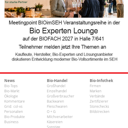
News
Bio-Handel
Bio-Infothek
Bio-Tops
Großhandel
Firmen
Bio-Markt
Einzelhandel
Marken
Ökologie
Großverbraucher
Verbände
Kommentare
Backwaren
Zertifizierer
Grid:
col-xs
Fleischwaren
Storechecks
Personalien
O + G
Bildstrecken
Bio-Produkte
Milchverarbeiter
Business
Käsereien
Sonstige