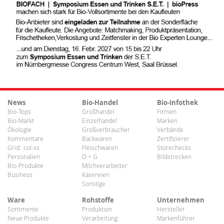
News
Bio-Handel
Bio-Infothek
Bio-Tops
Großhandel
Firmen
Bio-Markt
Einzelhandel
Marken
Ökologie
Großverbraucher
Verbände
Kommentare
Backwaren
Zertifizierer
Grid:
col-xs
Fleischwaren
Storechecks
Personalien
O + G
Bildstrecken
Bio-Produkte
Milchverarbeiter
Business
Käsereien
Sonstige
Ware
Rohstoffe
Unternehmen
Sortimente
Produktion
Hersteller
Neue Produkte
Verarbeitung
Markenführer