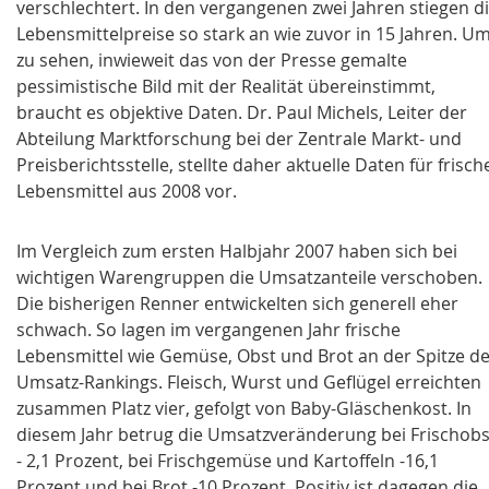
verschlechtert. In den vergangenen zwei Jahren stiegen d
Lebensmittelpreise so stark an wie zuvor in 15 Jahren. U
zu sehen, inwieweit das von der Presse gemalte
pessimistische Bild mit der Realität übereinstimmt,
braucht es objektive Daten. Dr. Paul Michels, Leiter der
Abteilung Marktforschung bei der Zentrale Markt- und
Preisberichtsstelle, stellte daher aktuelle Daten für frisch
Lebensmittel aus 2008 vor.
Im Vergleich zum ersten Halbjahr 2007 haben sich bei
wichtigen Warengruppen die Umsatzanteile verschoben.
Die bisherigen Renner entwickelten sich generell eher
schwach. So lagen im vergangenen Jahr frische
Lebensmittel wie
Gemüse
,
Obst
und
Brot
an der Spitze d
Umsatz-Ranking
s.
Fleisch
,
Wurst
und
Geflügel
erreichten
zusammen Platz vier, gefolgt von
Baby-Gläschenkost
. In
diesem Jahr betrug die Umsatzveränderung bei Frischobs
- 2,1 Prozent, bei Frischgemüse und Kartoffeln -16,1
Prozent und bei Brot -10 Prozent. Positiv ist dagegen die