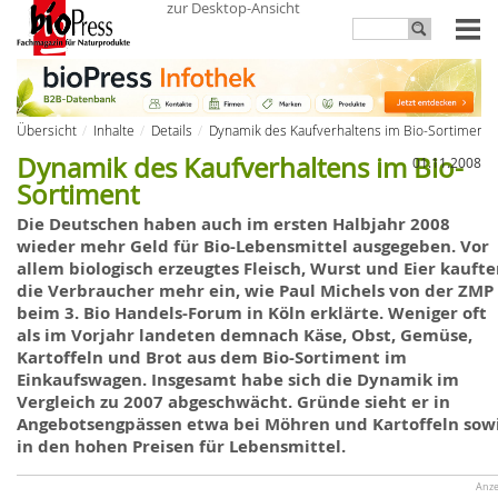
zur Desktop-Ansicht
Übersicht
Inhalte
Details
Dynamik des Kaufver­haltens im Bio-Sortiment
Dynamik des Kaufver­haltens im Bio-
01.11.2008
Sortiment
Die Deutschen haben auch im ersten Halbjahr 2008
wieder mehr Geld für Bio-Lebensmittel ausgegeben. Vor
allem biologisch erzeugtes Fleisch, Wurst und Eier kauft
die Verbraucher mehr ein, wie Paul
Michels
von der
ZMP
beim 3. Bio Handels-Forum in Köln erklärte. Weniger oft
als im Vorjahr landeten demnach Käse, Obst, Gemüse,
Kartoffeln und Brot aus dem Bio-Sortiment im
Einkaufswagen. Insgesamt habe sich die Dynamik im
Vergleich
zu
2007 abgeschwächt. Gründe sieht er in
Angebotsengpässen
etwa bei
Möhren
und
Kartoffeln
sow
in
den hohen Preisen für Lebensmittel.
Anze