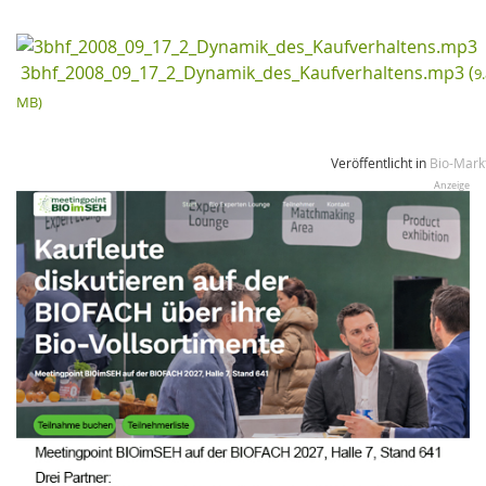
3bhf_2008_09_17_2_Dynamik_des_Kaufverhaltens.mp3 (
9
MB)
Veröffentlicht in
Bio-Mark
Anzeige