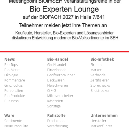
News
Bio-Handel
Bio-Infothek
Bio-Tops
Großhandel
Firmen
Bio-Markt
Einzelhandel
Marken
Ökologie
Großverbraucher
Verbände
Kommentare
Backwaren
Zertifizierer
Grid:
col-xs
Fleischwaren
Storechecks
Personalien
O + G
Bildstrecken
Bio-Produkte
Milchverarbeiter
Business
Käsereien
Sonstige
Ware
Rohstoffe
Unternehmen
Sortimente
Produktion
Hersteller
Neue Produkte
Verarbeitung
Markenführer