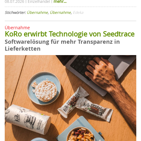
mehr...
08.07.2026
Einzelhandel
Stichwörter:
Übernahme
,
Übernahme
,
Edeka
Übernahme
KoRo erwirbt Technologie von Seedtrace
Softwarelösung für mehr Transparenz in
Lieferketten