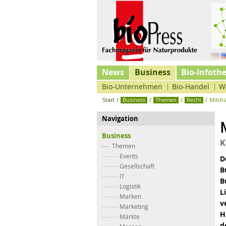
News
Business
Bio-Infoth
Bio-Unternehmen
Bio-Handel
W
Start
/
Business
/
Themen
/
Recht
/
Milchs
Navigation
Business
K
Themen
Events
D
Gesellschaft
B
IT
B
Logistik
L
Marken
v
Marketing
H
Märkte
d