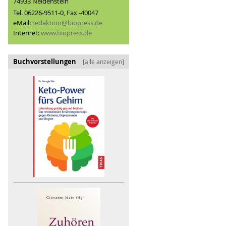
74933 Neidenstein
Tel. 06226-9511-0, Fax -40047
eMail:
redaktion@biopress.de
Internet:
www.biopress.de
Buchvorstellungen
[alle anzeigen]