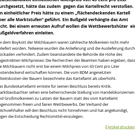
urchgesetzt, hätte das zudem gegen das Kartellrecht verstoßen.
in einheitlicher Preis hätte zu einem „flächendeckenden Kartell
ber alle Marktstufen“ geführt. Ein Bußgeld verhängte das Amt
icht. Bei einem erneuten Aufruf wollen die Wettbewerbshüter ei
ußgeldverfahren einleiten.
ei dem Boykott der Milchbauern waren zahlreiche Molkereien nicht mehr
liefert worden. Teilweise wurden die Anlieferung und die Auslieferung durch
lockaden verhindert. Zudem beanstandete die Behörde die Höhe des
ngestrebten Milchpreises: Die Recherchen der Beamten haben ergeben, das
e Milchbauern nicht erst bei einem Milchpreis von 43 Cent pro Liter
ostendeckend wirtschaften können. Die vom BDM angesetzten
rbeitskosten der Bauern bezeichnete das Kartellamt als überhöht.
en wir über die Dürre sprechen
s Bundeskartellamt erntete für seinen Beschluss bereits Kritik.
tät
arktbeobachter sehen eine beherrschende Stellung von Handelskonzernen
nd Großmolkereien zu Lasten der Bauern statt des vom Kartellamt
hrt werden
ngenommen freien und fairen Wettbewerbs. Der Verband der
ilchviehhalter will den Beschluss nicht hinnehmen und hat angekündigt,
egen die Entscheidung Rechtsmittel einzulegen.
[
Artikel drucken