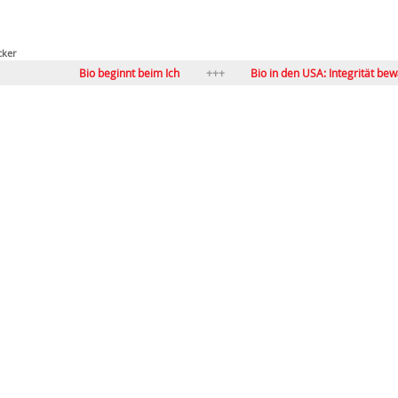
cker
Bio beginnt beim Ich
Bio in den USA: Integrität bewahren
Laborfleisch & Co.: grüne Lösungen?
Biofach 2026: z