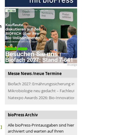
n
s
Anzeige
Messe News /neue Termine
Biofach 2027: Ernährungssicherung im Blick
Mikrobiologie neu gedacht – Fachleute der Branche treffen
Natexpo Awards 2026: Bio-Innovationen für alle
bioPress Archiv
Alle bioPress-Printausgaben sind hier
]
archiviert und warten auf Ihren