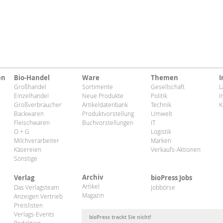
en
Bio-Handel
Ware
Themen
I
Großhandel
Sortimente
Gesellschaft
L
Einzelhandel
Neue Produkte
Politik
I
Großverbraucher
Artikeldatenbank
Technik
K
Backwaren
Produktvorstellung
Umwelt
Fleischwaren
Buchvorstellungen
IT
O + G
Logistik
Milchverarbeiter
Marken
Käsereien
Verkaufs-Aktionen
Sonstige
Archiv
Verlag
bioPress Jobs
Artikel
Das Verlagsteam
Jobbörse
Magazin
Anzeigen Vertrieb
Preislisten
Verlags-Events
bioPress trackt Sie nicht!