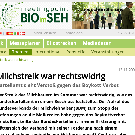
Mobil-Ansicht
[ Anmelden ]
Fr, 7. Aug 2
ek
Messeplaner
Bildstrecken
Mediadaten
are
Themen
International
Rohstoffe
Veranstaltungen
treik war rechtswidrig
13.11.200
Milchstreik war rechtswidrig
artellamt sieht Verstoß gegen das Boykott-Verbot
er Streik der Milchbauern im Sommer war rechtswidrig, wie das
undeskartellamt in einem Beschluss feststellte. Der Aufruf des
undesverbands der Milchviehhalter (BDM) zum Stopp der
ieferungen an die Molkereien habe gegen das Boykottverbot
erstoßen, teilte das Bundeskartellamt in einer Erklärung mit.
ätten sich der Verband mit seiner Forderung nach einem
eutschlandweit einheitlichen Milchpreis von 43 Cent pro Liter