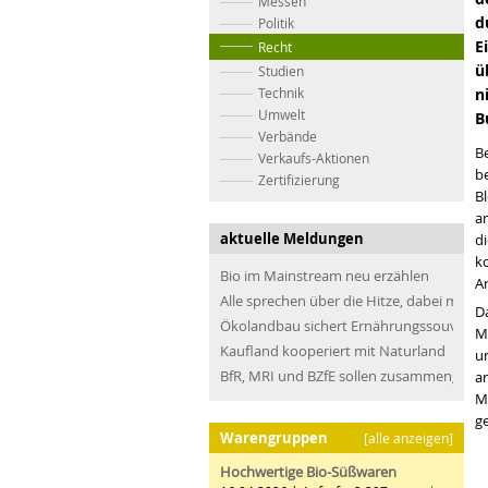
Messen
d
Politik
E
Recht
ü
Studien
Technik
n
Umwelt
B
Verbände
B
Verkaufs-Aktionen
be
Zertifizierung
B
a
aktuelle Meldungen
di
k
Bio im Mainstream neu erzählen
A
Alle sprechen über die Hitze, dabei müss
Da
Ökolandbau sichert Ernährungssouveräni
M
Kaufland kooperiert mit Naturland
u
BfR, MRI und BZfE sollen zusammengefü
a
M
g
Warengruppen
[alle anzeigen]
Hochwertige Bio-Süßwaren