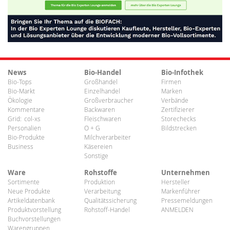
News
Bio-Handel
Bio-Infothek
Bio-Tops
Großhandel
Firmen
Bio-Markt
Einzelhandel
Marken
Ökologie
Großverbraucher
Verbände
Kommentare
Backwaren
Zertifizierer
Grid:
col-xs
Fleischwaren
Storechecks
Personalien
O + G
Bildstrecken
Bio-Produkte
Milchverarbeiter
Business
Käsereien
Sonstige
Ware
Rohstoffe
Unternehmen
Sortimente
Produktion
Hersteller
Neue Produkte
Verarbeitung
Markenführer
Artikeldatenbank
Qualitätssicherung
Pressemeldungen
Produktvorstellung
Rohstoff-Handel
ANMELDEN
Buchvorstellungen
Warengruppen