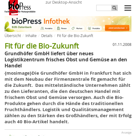
zur Desktop-Ansicht
Übersicht
Inhalte
Details
Fit für die Bio-Zukunft
Fit für die Bio-Zukunft
01.11.2008
Grundhöfer GmbH liefert über neues
Logistikzentrum frisches Obst und Gemüse an den
Handel
{mosimage}Die
Grundhöfer
GmbH in Frankfurt hat sich
mit dem Neubau der Firmenzentrale fit gemacht für
die Zukunft. Das mittelständische Unternehmen zählt
zu den Lieferanten, die den deutschen Handel mit
frischem Obst und Gemüse versorgen. Auch die Bio-
Produkte gehen durch die Hände des traditionellen
Fruchthändlers. Logistik und Qualitätsmanagement
zählen
zu
den Stärken des Großhändlers, der mit Erfolg
auch 40 Bio-Artikel handelt.
Anzeige