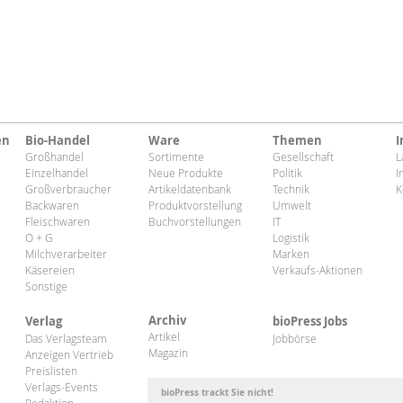
en
Bio-Handel
Ware
Themen
I
Großhandel
Sortimente
Gesellschaft
L
Einzelhandel
Neue Produkte
Politik
I
Großverbraucher
Artikeldatenbank
Technik
K
Backwaren
Produktvorstellung
Umwelt
Fleischwaren
Buchvorstellungen
IT
O + G
Logistik
Milchverarbeiter
Marken
Käsereien
Verkaufs-Aktionen
Sonstige
Archiv
Verlag
bioPress Jobs
Artikel
Das Verlagsteam
Jobbörse
Magazin
Anzeigen Vertrieb
Preislisten
Verlags-Events
bioPress trackt Sie nicht!