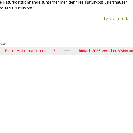
ie Naturkostgroßhandelsunternehmen dennree, Naturkost Elkershausen
nd Terra Naturkost.
[
Artikel drucken
cker
 im Mainstream – und nun?
Biofach 2026: zwischen Vision und Markt
Bio-Vollsortiment im LEH: zwischen Anspruch und Realität
Bio beg