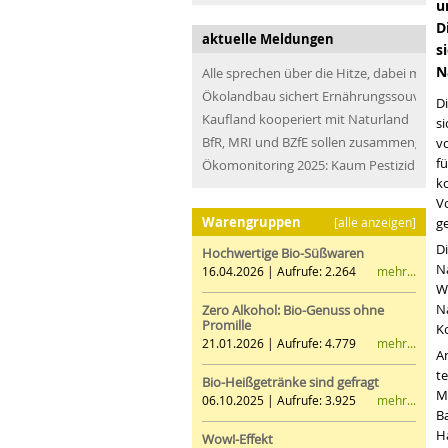
u
D
aktuelle Meldungen
s
N
Alle sprechen über die Hitze, dabei müss
Ökolandbau sichert Ernährungssouveräni
D
Kaufland kooperiert mit Naturland
si
BfR, MRI und BZfE sollen zusammengefü
vo
fü
Ökomonitoring 2025: Kaum Pestizidrücks
k
V
Warengruppen
[alle anzeigen]
g
Di
Hochwertige Bio-Süßwaren
N
mehr...
16.04.2026 | Aufrufe: 2.264
W
N
Zero Alkohol: Bio-Genuss ohne
Promille
K
mehr...
21.01.2026 | Aufrufe: 4.779
A
t
Bio-Heißgetränke sind gefragt
M
mehr...
06.10.2025 | Aufrufe: 3.925
B
H
Wow!-Effekt