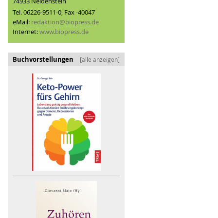
74933 Neidenstein
Tel. 06226-9511-0, Fax -40047
eMail:
redaktion@biopress.de
Internet:
www.biopress.de
Buchvorstellungen
[alle anzeigen]