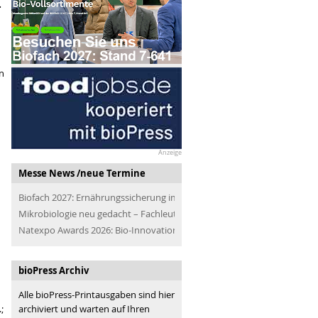
.
n
Anzeige
Messe News /neue Termine
Biofach 2027: Ernährungssicherung im Blick
Mikrobiologie neu gedacht – Fachleute der Branche treffen
Natexpo Awards 2026: Bio-Innovationen für alle
bioPress Archiv
Alle bioPress-Printausgaben sind hier
archiviert und warten auf Ihren
;