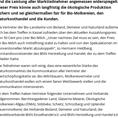
nd die Leistung aller Marktteilnehmer angemessen widerspiegelt
ieser Preis könne auch langfristig die ökologische Produktion
ichern und sei gleichermaßen fair für Bio-Molkereien, den
aturkosthandel und die Kunden.
en wir über die Dürre sprechen
tät
ie Vertreter der Bio-Landwirte von Bioland, Demeter und Naturland äußerte
ch bei dem Treffen in Kassel zufrieden über den aktuellen Auszahlungspreis
hrt werden
n 50 Cent pro Liter Bio-Milch. „Unser nächstes Ziel muss es sein, den Preis
r Bio-Milch auch mittelfristig stabil zu halten und von den Spekulationen im
tände in Bio-Lebensmitteln
onventionellen Markt abzukoppeln“, so Hermann Heldberg,
orstandsvorsitzender des BNN Herstellung und Handel, der zu dem Treffen
eladen hatte.
e Teilnehmer waren sich einig, dass eine wesentliche Stärke des
aturkostmarktes die Kommunikation aller Vertreter der
ertschöpfungskette sei. Bio-Milchbauern, Molkereivertreter und
aturkosthandel wollen sich einem fairen Wettbewerb stellen und die
ommunikation intensivieren.
n dem Treffen haben Vertreter folgender Unternehmen und Verbände
eilgenommen: Berchtesgadener Land, Gläserne Meierei, Ökologische
olkereien Allgäu (ÖMA), Söbbeke, Scheitz, Schrozberg und Upländer
auernmolkerei; die Verbände Bioland, Demeter und Naturland; die
andelsverbände BNN Einzelhandel e.V. und BNN Herstellung und Handel e.V.