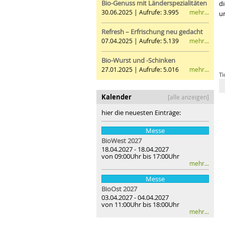
Bio-Genuss mit Länderspezialitäten
d
mehr...
30.06.2025 | Aufrufe: 3.995
u
Refresh – Erfrischung neu gedacht
mehr...
07.04.2025 | Aufrufe: 5.139
Bio-Wurst und -Schinken
mehr...
27.01.2025 | Aufrufe: 5.016
Ti
Bio
Kalender
[alle anzeigen]
hier die neuesten Einträge:
Messe
BioWest 2027
18.04.2027 - 18.04.2027
von 09:00Uhr bis 17:00Uhr
mehr...
Messe
BioOst
2027
03.04.2027 - 04.04.2027
von 11:00Uhr bis 18:00Uhr
mehr...