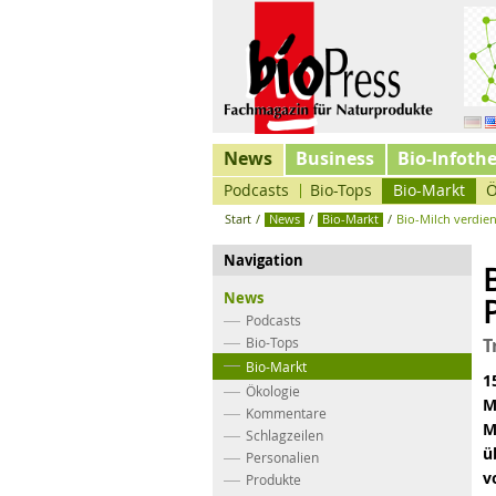
News
Business
Bio-Infoth
Podcasts
Bio-Tops
Bio-Markt
Ö
Start
/
News
/
Bio-Markt
/
Bio-Milch verdien
Navigation
News
Podcasts
Bio-Tops
T
Bio-Markt
1
Ökologie
M
Kommentare
M
Schlagzeilen
ü
Personalien
v
Produkte