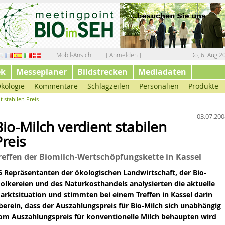
Mobil-Ansicht
[ Anmelden ]
Do, 6. Aug 2
ek
Messeplaner
Bildstrecken
Mediadaten
kologie
Kommentare
Schlagzeilen
Personalien
Produkte
t stabilen Preis
03.07.200
Bio-Milch verdient stabilen
Preis
reffen der Biomilch-Wertschöpfungskette in Kassel
5 Repräsentanten der ökologischen Landwirtschaft, der
Bio-
olkereien
und des Naturkosthandels analysierten die aktuelle
arktsituation und stimmten bei einem Treffen
in
Kassel darin
berein, dass der Auszahlungspreis für Bio-Milch sich unabhängig
om
Auszahlungspreis
für konventionelle Milch behaupten wird