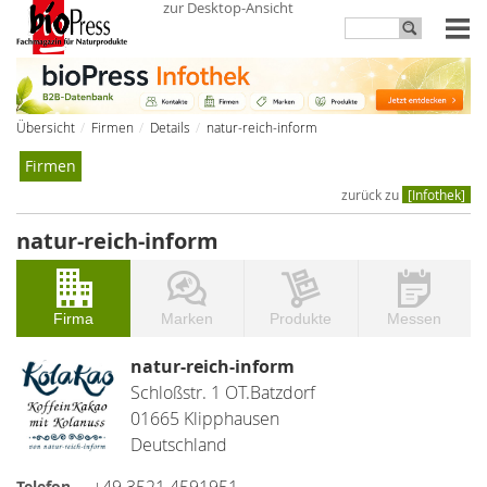
zur Desktop-Ansicht
Übersicht
Firmen
Details
natur-reich-inform
Firmen
zurück zu
[Infothek]
natur-reich-inform
Firma
Marken
Produkte
Messen
natur-reich-inform
Schloßstr. 1 OT.Batzdorf
01665 Klipphausen
Deutschland
+49 3521 4591951
Telefon