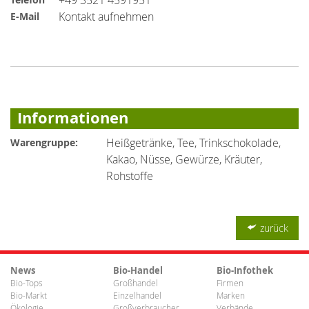
Kontakt aufnehmen
E-Mail
Informationen
Heißgetränke, Tee, Trinkschokolade,
Warengruppe:
Kakao, Nüsse, Gewürze, Kräuter,
Rohstoffe
zurück
News
Bio-Handel
Bio-Infothek
Bio-Tops
Großhandel
Firmen
Bio-Markt
Einzelhandel
Marken
Ökologie
Großverbraucher
Verbände