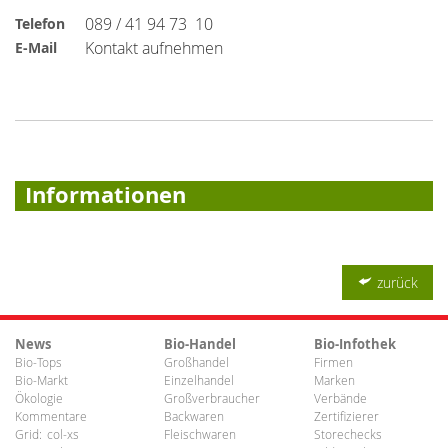
089 / 41 94 73  10
Telefon
Kontakt aufnehmen
E-Mail
Informationen
zurück
News
Bio-Handel
Bio-Infothek
Bio-Tops
Großhandel
Firmen
Bio-Markt
Einzelhandel
Marken
Ökologie
Großverbraucher
Verbände
Kommentare
Backwaren
Zertifizierer
Grid:
col-xs
Fleischwaren
Storechecks