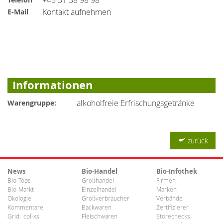
Kontakt aufnehmen
E-Mail
Informationen
alkoholfreie Erfrischungsgetränke
Warengruppe:
zurück
News
Bio-Handel
Bio-Infothek
Bio-Tops
Großhandel
Firmen
Bio-Markt
Einzelhandel
Marken
Ökologie
Großverbraucher
Verbände
Kommentare
Backwaren
Zertifizierer
Grid:
col-xs
Fleischwaren
Storechecks