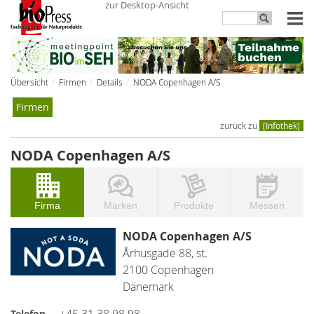
zur Desktop-Ansicht
Übersicht
Firmen
Details
NODA Copenhagen A/S
Firmen
zurück zu
[Infothek]
NODA Copenhagen A/S
Firma
Marken
Produkte
Messen
NODA Copenhagen A/S
Århusgade 88, st.
2100 Copenhagen
Dänemark
+45 31 38 98 98
Telefon